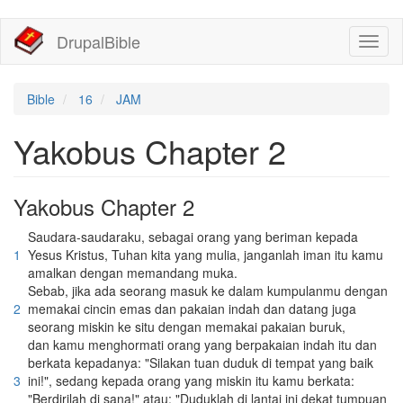
移
DrupalBible
Toggl
至
naviga
主
內
容
Bible
16
JAM
Yakobus Chapter 2
Yakobus Chapter 2
Saudara-saudaraku, sebagai orang yang beriman kepada
1
Yesus Kristus, Tuhan kita yang mulia, janganlah iman itu kamu
amalkan dengan memandang muka.
Sebab, jika ada seorang masuk ke dalam kumpulanmu dengan
2
memakai cincin emas dan pakaian indah dan datang juga
seorang miskin ke situ dengan memakai pakaian buruk,
dan kamu menghormati orang yang berpakaian indah itu dan
berkata kepadanya: "Silakan tuan duduk di tempat yang baik
3
ini!", sedang kepada orang yang miskin itu kamu berkata:
"Berdirilah di sana!" atau: "Duduklah di lantai ini dekat tumpuan