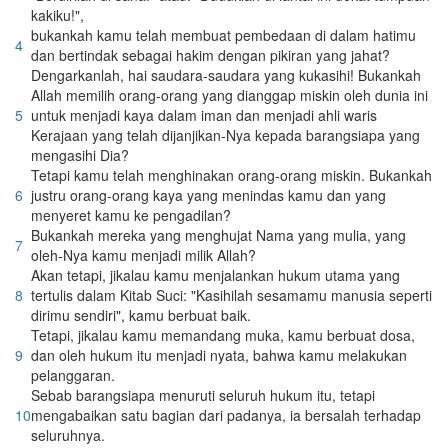
kakiku!",
bukankah kamu telah membuat pembedaan di dalam hatimu
4
dan bertindak sebagai hakim dengan pikiran yang jahat?
Dengarkanlah, hai saudara-saudara yang kukasihi! Bukankah
Allah memilih orang-orang yang dianggap miskin oleh dunia ini
5
untuk menjadi kaya dalam iman dan menjadi ahli waris
Kerajaan yang telah dijanjikan-Nya kepada barangsiapa yang
mengasihi Dia?
Tetapi kamu telah menghinakan orang-orang miskin. Bukankah
6
justru orang-orang kaya yang menindas kamu dan yang
menyeret kamu ke pengadilan?
Bukankah mereka yang menghujat Nama yang mulia, yang
7
oleh-Nya kamu menjadi milik Allah?
Akan tetapi, jikalau kamu menjalankan hukum utama yang
8
tertulis dalam Kitab Suci: "Kasihilah sesamamu manusia seperti
dirimu sendiri", kamu berbuat baik.
Tetapi, jikalau kamu memandang muka, kamu berbuat dosa,
9
dan oleh hukum itu menjadi nyata, bahwa kamu melakukan
pelanggaran.
Sebab barangsiapa menuruti seluruh hukum itu, tetapi
10
mengabaikan satu bagian dari padanya, ia bersalah terhadap
seluruhnya.