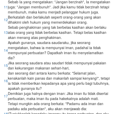
Sebab Ia yang mengatakan: "Jangan berzinah", Ia mengatakan
11
juga: "Jangan membunuh". Jadi jika kamu tidak berzinah tetapi
membunuh, maka kamu menjadi pelanggar hukum juga.
Berkatalah dan berlakulah seperti orang-orang yang akan
12
dihakimi oleh hukum yang memerdekakan orang.
Sebab penghakiman yang tak berbelas kasihan akan berlaku
13
atas orang yang tidak berbelas kasihan. Tetapi belas kasihan
akan menang atas penghakiman.
Apakah gunanya, saudara-saudaraku, jika seorang
mengatakan, bahwa ia mempunyai iman, padahal ia tidak
14
mempunyai perbuatan? Dapatkah iman itu menyelamatkan
dia?
Jika seorang saudara atau saudari tidak mempunyai pakaian
15
dan kekurangan makanan sehari-hari,
dan seorang dari antara kamu berkata: "Selamat jalan,
kenakanlah kain panas dan makanlah sampai kenyang!", tetapi
16
ia tidak memberikan kepadanya apa yang perlu bagi tubuhnya,
apakah gunanya itu?
Demikian juga halnya dengan iman: Jika iman itu tidak disertai
17
perbuatan, maka iman itu pada hakekatnya adalah mati.
Tetapi mungkin ada orang berkata: "Padamu ada iman dan
padaku ada perbuatan", aku akan menjawab dia:
18
"Tunjukkanlah kepadaku imanmu itu tanpa perbuatan, dan aku