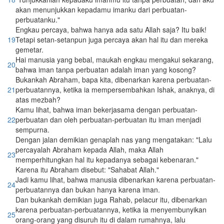
akan menunjukkan kepadamu imanku dari perbuatan-
perbuatanku."
Engkau percaya, bahwa hanya ada satu Allah saja? Itu baik!
19
Tetapi setan-setanpun juga percaya akan hal itu dan mereka
gemetar.
Hai manusia yang bebal, maukah engkau mengakui sekarang,
20
bahwa iman tanpa perbuatan adalah iman yang kosong?
Bukankah Abraham, bapa kita, dibenarkan karena perbuatan-
21
perbuatannya, ketika ia mempersembahkan Ishak, anaknya, di
atas mezbah?
Kamu lihat, bahwa iman bekerjasama dengan perbuatan-
22
perbuatan dan oleh perbuatan-perbuatan itu iman menjadi
sempurna.
Dengan jalan demikian genaplah nas yang mengatakan: "Lalu
percayalah Abraham kepada Allah, maka Allah
23
memperhitungkan hal itu kepadanya sebagai kebenaran."
Karena itu Abraham disebut: "Sahabat Allah."
Jadi kamu lihat, bahwa manusia dibenarkan karena perbuatan-
24
perbuatannya dan bukan hanya karena iman.
Dan bukankah demikian juga Rahab, pelacur itu, dibenarkan
karena perbuatan-perbuatannya, ketika ia menyembunyikan
25
orang-orang yang disuruh itu di dalam rumahnya, lalu