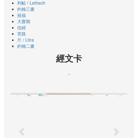
利帖 / Lethech
約翰三書
祝福
大齋期
信經
苦路
斤 / Litra
約翰二書
經文卡
-