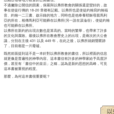
不過撇除公開信的因素，保羅與以弗所教會的關係還是蠻好的，故
事在使徒行傳的 18-20 章都有記載。以弗所也是使徒約翰寫約翰福
音、約翰一二三書、啟示錄的地方，同時也是他奉養耶穌母親馬利
亞的所在，相傳馬利亞可能葬在以弗所(另一說在汲淪谷)，使徒約翰
也可能葬在以弗所。
以弗所在新約的出現次數也是算高的。當時的繁華，也帶來了許多
的文化與腐敗。最後以弗所在教會歷史上的出現，是兩次的大公會
議，分別在主後 431 以及 449 年，在此之後，以弗所就銷聲匿跡
了，目前都是一片廢墟。
既然前面提到這不是一本針對以弗所教會的書信，所以裡面的信息
就更像是普遍性的神學內容。這本書信有許多的神學家給予高度評
價，甚至有「書信中的皇后」之稱，認為是新約思想的高峰，可見
這本書被重視的程度。
那麼，為何這本書很重要呢？