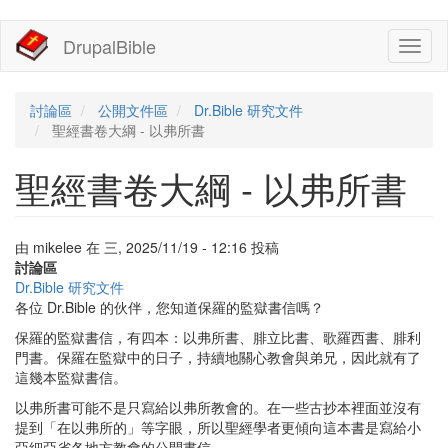
移
DrupalBible
Toggl
至
naviga
主
內
容
討論區
公開文件區
Dr.Bible 研究文件
聖經書卷大綱 - 以弗所書
聖經書卷大綱 - 以弗所書
由
mikelee
在
三, 2025/11/19 - 12:16
投稿
討論區
Dr.Bible 研究文件
各位 Dr.Bible 的伙伴，您知道保羅的監獄書信嗎？
保羅的監獄書信，有四本：以弗所書、腓立比書、歌羅西書、腓利
門書。保羅在監獄中的日子，持續地關心教會與弟兄，因此就有了
這幾本監獄書信。
以弗所書可能不是只寫給以弗所教會的。在一些古抄本裡面並沒有
提到「在以弗所的」等字眼，所以聖經學者更傾向這本書是寫給小
亞細亞省各地方教會的公開書信。