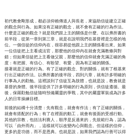
初代教會剛形成，都必須仰賴傳道人與長老，來協助信徒建立正確
的觀念與行為。如果沒有正確的觀念，就不會有正確的行為作法。
什麼是正確的觀念？就是我們跟上主的關係是什麼。在以弗所書的
前半段，從第一章到第三章，就是在說明我們在基督裡是怎樣的地
位。一個信徒的信仰內在，很容易從他跟上主的關係看出來。如果
一位信徒把上主看成法官，那麼他的信仰內在就會充滿教條與對
錯；但如果信徒把上主看做父親，那麼他的信仰就會充滿正確的角
度：有把握、有信心、有盼望、有愛，因為有正確的關係。
接著就是正確的行為。有了正確的觀念、對的關係，就有了根基來
行出正確的作法。以弗所書的後半段，四到六章，就有許多明確的
行事為人的勸勉。這裡談到了信徒互為肢體，也就是說，教會就是
基督的身體。後半段提供了許多明確的行為原則，供信徒遵循。最
後，保羅勸勉信徒隨時預備屬靈的爭戰，其中的屬靈軍裝成為許多
人的日常操練目標。
前後的結構十分清楚：先有觀念，就會有作法；有了正確的關係，
就會有搭配的行為；有了在裡面的動工，就會有後面的受感行動。
其他的宗教，包括法利賽人，順序是反過來的，先規範行為，認為
可以「由外而內」，這樣就可以改變內心與觀念。但這樣的信仰，
更多的是功德，而不是恩典。也就是說，如果我們認為行善可以得