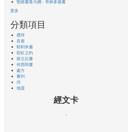
聖經書卷大綱 - 哥林多後書
更多
分類項目
禮拜
良善
耶利米書
彩虹之約
腓立比書
何西阿書
處方
審判
河
地震
經文卡
-