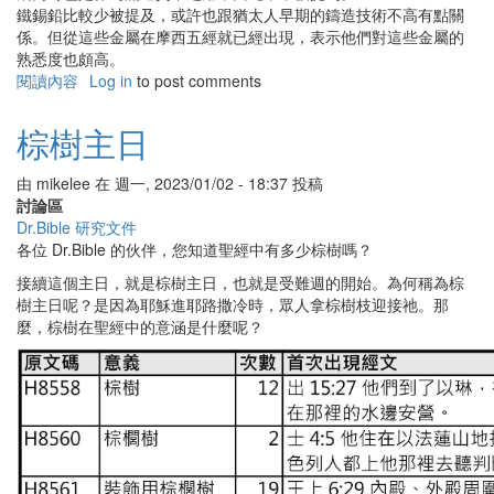
鐵錫鉛比較少被提及，或許也跟猶太人早期的鑄造技術不高有點關
係。但從這些金屬在摩西五經就已經出現，表示他們對這些金屬的
熟悉度也頗高。
閱讀內容
有
Log in
to post comments
關
聖
棕樹主日
經
中
由
mikelee
在
週一, 2023/01/02 - 18:37
投稿
的
討論區
金
Dr.Bible 研究文件
屬
各位 Dr.Bible 的伙伴，您知道聖經中有多少棕樹嗎？
接續這個主日，就是棕樹主日，也就是受難週的開始。為何稱為棕
樹主日呢？是因為耶穌進耶路撒冷時，眾人拿棕樹枝迎接祂。那
麼，棕樹在聖經中的意涵是什麼呢？