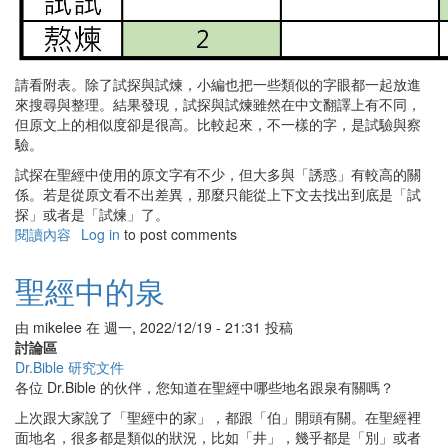
請看附表。除了試探與試煉，小編也把一些類似的字眼都一起放進
來搜尋與整理。結果發現，試探與試煉雖然在中文翻譯上有不同，
但原文上的相似度卻是很高。比較起來，不一樣的字，是試驗與察
驗。
試探在聖經中使用的原文字有不少，但大多與「誘惑」有較高的關
係。若是從原文看不出差異，那麼只能從上下文去找出到底是「試
探」或者是「試煉」了。
閱讀內容
有
Log in
to post comments
關
聖
聖經中的泉
經
中
由
mikelee
在
週一, 2022/12/19 - 21:31
投稿
的
討論區
試
Dr.Bible 研究文件
探
各位 Dr.Bible 的伙伴，您知道在聖經中哪些地名跟泉有關嗎？
與
試
上次跟大家說了「聖經中的家」，都跟「伯」開頭有關。在聖經裡
煉
面地名，很多都是類似的狀況，比如「井」，幾乎都是「別」或者