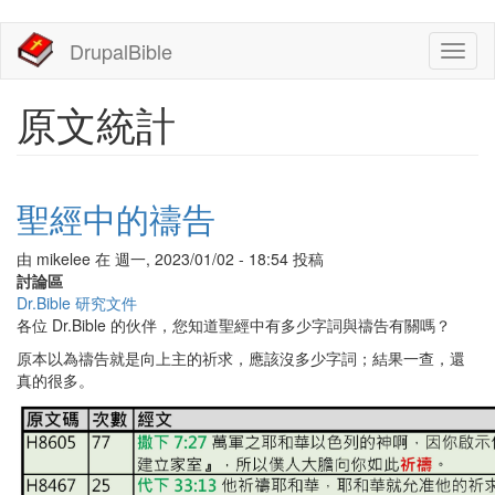
移
DrupalBible
Toggl
至
naviga
主
內
原文統計
容
聖經中的禱告
由
mikelee
在
週一, 2023/01/02 - 18:54
投稿
討論區
Dr.Bible 研究文件
各位 Dr.Bible 的伙伴，您知道聖經中有多少字詞與禱告有關嗎？
原本以為禱告就是向上主的祈求，應該沒多少字詞；結果一查，還
真的很多。