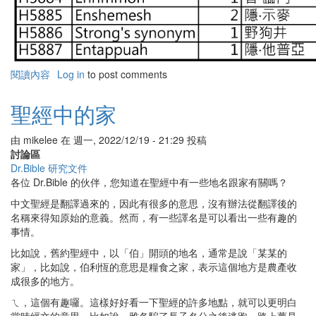
閱讀內容
有
Log in
to post comments
關
聖
聖經中的家
經
中
由
mikelee
在
週一, 2022/12/19 - 21:29
投稿
的
討論區
泉
Dr.Bible 研究文件
各位 Dr.Bible 的伙伴，您知道在聖經中有一些地名跟家有關嗎？
中文聖經是翻譯過來的，因此有很多的意思，沒有辦法從翻譯後的
名稱來得知原始的意義。然而，有一些譯名是可以看出一些有趣的
事情。
比如說，舊約聖經中，以「伯」開頭的地名，通常是說「某某的
家」，比如說，伯利恆的意思是糧食之家，表示這個地方是農產收
成很多的地方。
ㄟ，這個有趣囉。這樣好好看一下聖經的許多地點，就可以更明白