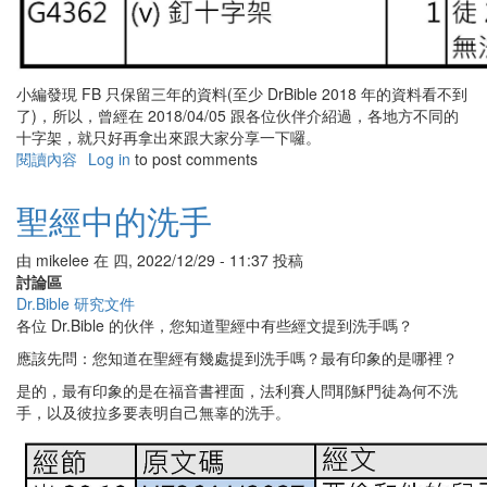
小編發現 FB 只保留三年的資料(至少 DrBible 2018 年的資料看不到
了)，所以，曾經在 2018/04/05 跟各位伙伴介紹過，各地方不同的
十字架，就只好再拿出來跟大家分享一下囉。
閱讀內容
有
Log in
to post comments
關
聖
聖經中的洗手
經
中
由
mikelee
在
四, 2022/12/29 - 11:37
投稿
的
討論區
十
Dr.Bible 研究文件
字
各位 Dr.Bible 的伙伴，您知道聖經中有些經文提到洗手嗎？
架
應該先問：您知道在聖經有幾處提到洗手嗎？最有印象的是哪裡？
是的，最有印象的是在福音書裡面，法利賽人問耶穌門徒為何不洗
手，以及彼拉多要表明自己無辜的洗手。