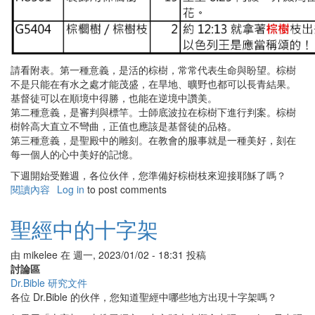
請看附表。第一種意義，是活的棕樹，常常代表生命與盼望。棕樹
不是只能在有水之處才能茂盛，在旱地、曠野也都可以長青結果。
基督徒可以在順境中得勝，也能在逆境中讚美。
第二種意義，是審判與標竿。士師底波拉在棕樹下進行判案。棕樹
樹幹高大直立不彎曲，正值也應該是基督徒的品格。
第三種意義，是聖殿中的雕刻。在教會的服事就是一種美好，刻在
每一個人的心中美好的記憶。
下週開始受難週，各位伙伴，您準備好棕樹枝來迎接耶穌了嗎？
閱讀內容
有
Log in
to post comments
關
棕
聖經中的十字架
樹
主
由
mikelee
在
週一, 2023/01/02 - 18:31
投稿
日
討論區
Dr.Bible 研究文件
各位 Dr.Bible 的伙伴，您知道聖經中哪些地方出現十字架嗎？