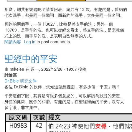
那麼，總共有幾處呢？請看附表。總共有 13 次。有趣的是，舊約的
七次洗手，都是同一個動詞；而新約的洗手，大多是同一個名詞。
舊約的兩個手，一個 H3027，比較是整支手的洗；另外一個
H3709，是手掌的洗。也可以從經文看出，整支手的洗，是宗教儀
式上的洗；而手掌的洗，是表明自己無辜的方式。
閱讀內容
有
Log in
to post comments
關
聖
聖經中的平安
經
中
由
mikelee
在
週一, 2022/12/26 - 19:07
投稿
的
討論區
洗
Dr.Bible 研究文件
手
各位 Dr.Bible 的伙伴，您知道聖經裡面，有多少個「平安」嗎？
平安這個字眼，其實是有很多個意思的，可以解讀為狀態的安定、
身體的健康、關係的和諧。有趣的是，在聖經裡面的平安，沒有太
多字眼，非常集中。