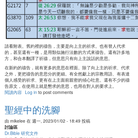
請看附表。舊約裡的禱告，主要是向上主的祈求。也有替人代求
的，甚至還有一種，是用類似施行法數的方式來禱告。還有許多地
方，和合本翻譯了祈禱，但意思只有向上主說話的意思。
在新約的禱告，就有更多的意思在裡面。除了向上主的祈求、代求
之外，更把禱告的意思分的更細。有全然獻上的宗教用語、有表達
個人感受的祈求、更有在上主面前親密的傾心吐意。還有不少的禱
告原文，在使用上就是懇求的意思，也用在對人的要求上。
閱讀內容
有
Log in
to post comments
關
聖
聖經中的洗腳
經
中
由
mikelee
在
週一, 2023/01/02 - 18:49
投稿
的
討論區
禱
Dr.Bible 研究文件
告