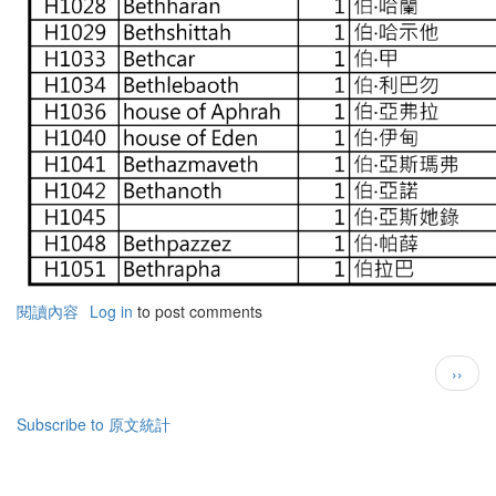
閱讀內容
有
Log in
to post comments
關
聖
Pagination
下
››
經
一
中
頁
的
Subscribe to 原文統計
家