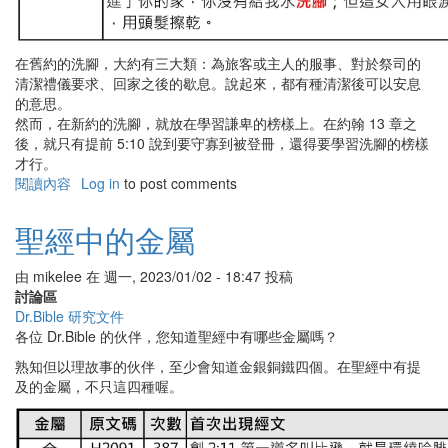
在舊約的洗腳，大約有三大類：為旅客或主人的服事、對於祭司的
清潔禮儀要求、回家之後的歇息。說起來，都有種清潔後可以安息
的意思。
然而，在新約的洗腳，就放在學習謙卑的榜樣上。在約翰 13 章之
後，就只有提前 5:10 說到要守寡到被登冊，還得要學習洗腳的榜樣
才行。
閱讀內容
有
Log in
to post comments
關
聖
聖經中的金屬
經
中
由
mikelee
在
週一, 2023/01/02 - 18:47
投稿
的
討論區
洗
Dr.Bible 研究文件
腳
各位 Dr.Bible 的伙伴，您知道聖經中有哪些金屬嗎？
熟知但以理故事的伙伴，至少會知道金銀銅鐵四個。在聖經中有提
及的金屬，不只這四種喔。