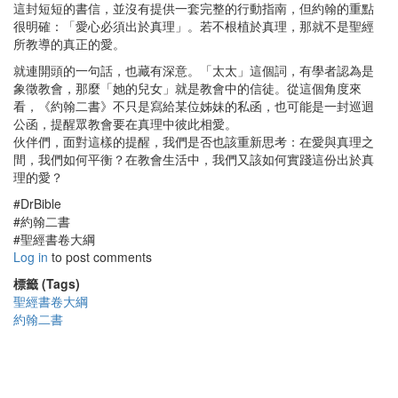
這封短短的書信，並沒有提供一套完整的行動指南，但約翰的重點
很明確：「愛心必須出於真理」。若不根植於真理，那就不是聖經
所教導的真正的愛。
就連開頭的一句話，也藏有深意。「太太」這個詞，有學者認為是
象徵教會，那麼「她的兒女」就是教會中的信徒。從這個角度來
看，《約翰二書》不只是寫給某位姊妹的私函，也可能是一封巡迴
公函，提醒眾教會要在真理中彼此相愛。
伙伴們，面對這樣的提醒，我們是否也該重新思考：在愛與真理之
間，我們如何平衡？在教會生活中，我們又該如何實踐這份出於真
理的愛？
#DrBible
#約翰二書
#聖經書卷大綱
Log in
to post comments
標籤 (Tags)
聖經書卷大綱
約翰二書