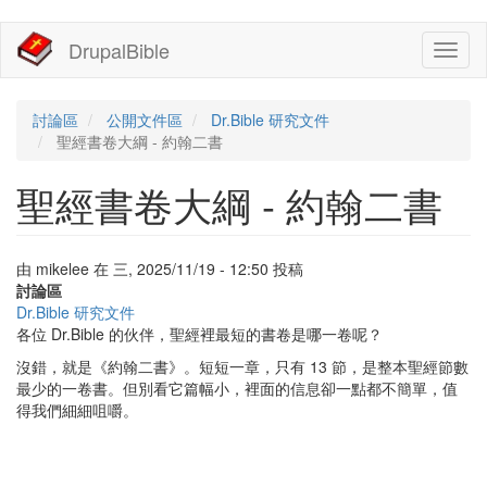
移
DrupalBible
Toggl
至
naviga
主
內
容
討論區
公開文件區
Dr.Bible 研究文件
聖經書卷大綱 - 約翰二書
聖經書卷大綱 - 約翰二書
由
mikelee
在
三, 2025/11/19 - 12:50
投稿
討論區
Dr.Bible 研究文件
各位 Dr.Bible 的伙伴，聖經裡最短的書卷是哪一卷呢？
沒錯，就是《約翰二書》。短短一章，只有 13 節，是整本聖經節數
最少的一卷書。但別看它篇幅小，裡面的信息卻一點都不簡單，值
得我們細細咀嚼。