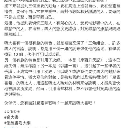
接下來就提到三個重要的勸勉：要在真道上造就自己、要在聖靈裡
禱告、要保守自己常在主愛中。面對假教師和好譏誚的人，要做的
不是去反擊，而是堅固自己。
最後，他提到要憐憫三類人：有疑心的人、受異端影響中的人、在
罪惡中的人。在這裡，猶大的態度更謹慎，對於罪惡的嫌惡與隔絕
躍然紙上。
猶大書有一個很有趣的特色，就是裡面充滿了「三角組合」。許多
猶大的言論、說明，都是用三個一組的詞來強化他的論述。有學者
找到 10 組，伙伴們可以試試看。
另一個有趣的特色是引用了次經。一本是《摩西升天記》，這本已
經失傳，無法考證；另一本是《以諾一書》。這引起了一些學者的
爭議，正典當中引用了次經，可以嗎？或許我們要從猶大的觀點來
看這件事情。猶大寫信的對象，是熟知舊約以及當時很流行「屬靈
書籍」的猶太人，用這些猶太人熟知的材料來做說明，才能夠更快
地被讀者所接納。然而，引用這些材料，並不影響他對於真理的論
述與堅持。
伙伴們，您有面對屬靈爭戰嗎？一起來讀猶大書吧！
#DrBible
#猶大書
#聖經書卷大綱