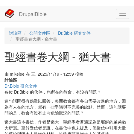
移
DrupalBible
Toggl
至
naviga
主
內
容
討論區
公開文件區
Dr.Bible 研究文件
聖經書卷大綱 - 猶大書
聖經書卷大綱 - 猶大書
由
mikelee
在
三, 2025/11/19 - 12:59
投稿
討論區
Dr.Bible 研究文件
各位 Dr.Bible 的伙伴，您所在的教會，有沒有問題？
這句話問得有點難以回答，每間教會都有各自需要改進的地方，因
為有人在的地方，就有一些爭議與不完美的缺點。然而，這句話要
問的是，教會有沒有走向危險狀況的問題？
猶大書這本書信，作者是猶大，聖經學者普遍認為是耶穌的弟弟猶
大所寫。至於受信者是誰，在書信中也未提及，但從信中引用大量
的舊約與猶太人熟知的材料，推測應該是猶太人的基督徒。