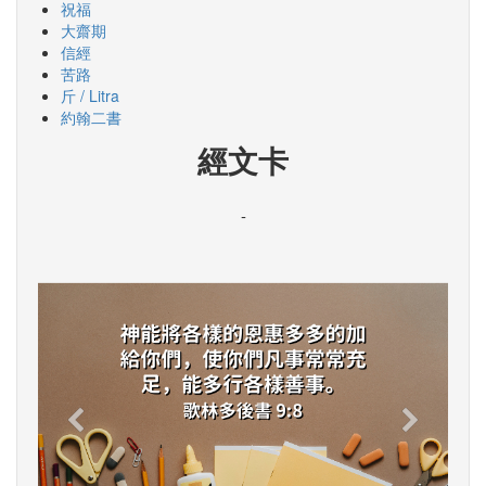
祝福
大齋期
信經
苦路
斤 / Litra
約翰二書
經文卡
-