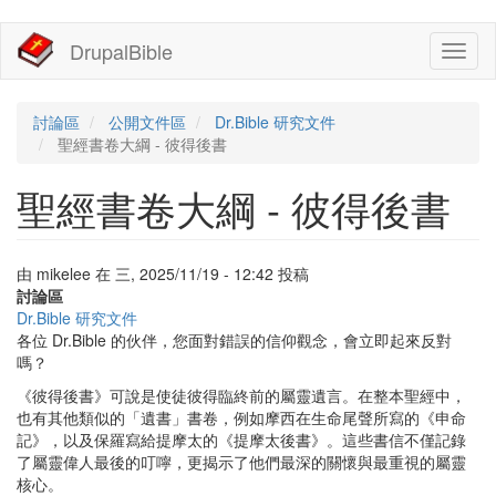
移
DrupalBible
Toggl
至
naviga
主
內
容
討論區
公開文件區
Dr.Bible 研究文件
聖經書卷大綱 - 彼得後書
聖經書卷大綱 - 彼得後書
由
mikelee
在
三, 2025/11/19 - 12:42
投稿
討論區
Dr.Bible 研究文件
各位 Dr.Bible 的伙伴，您面對錯誤的信仰觀念，會立即起來反對
嗎？
《彼得後書》可說是使徒彼得臨終前的屬靈遺言。在整本聖經中，
也有其他類似的「遺書」書卷，例如摩西在生命尾聲所寫的《申命
記》，以及保羅寫給提摩太的《提摩太後書》。這些書信不僅記錄
了屬靈偉人最後的叮嚀，更揭示了他們最深的關懷與最重視的屬靈
核心。