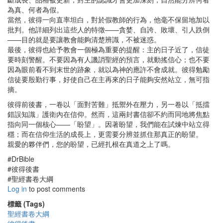
為真、何者為假。
當然，彼得一向直率坦白，對於假教師的行為，他毫不保留地加以
批判。他詳細列出這些人的特徵——貪婪、自誇、敗壞、引人跌倒
——目的就是要讓教會能夠清楚辨識，不被迷惑。
最後，彼得也給予教會一個極為重要的提醒：主的日子近了，信徒
要時刻警醒。不要因為有人譏誚聖經的預言，就動搖信心；也不要
因為眼前看不到末世的跡象，就以為神的應許不會成就。彼得勉勵
信徒要殷勤行事，好使自己在主再來的日子能夠安然站立，無可指
摘。
彼得前後書，一卷以「面對苦難」抵禦外在壓力，另一卷以「抵擋
錯誤知識」護衛內在信仰。然而，這兩封書信卻不約而同地將焦點
指向同一個核心——「盼望」。因著盼望，我們能在試煉中站立得
穩；而在信仰生活的成長上，更需要分辨並抓住那真正的盼望。
親愛的夥伴們，您的盼望，已經扎根在真道之上了嗎。
#DrBible
#彼得後書
#聖經書卷大綱
Log in
to post comments
標籤 (Tags)
聖經書卷大綱