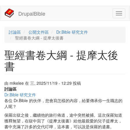
移
DrupalBible
Toggl
至
naviga
主
內
容
討論區
公開文件區
Dr.Bible 研究文件
聖經書卷大綱 - 提摩太後書
聖經書卷大綱 - 提摩太後
書
由
mikelee
在
三, 2025/11/19 - 12:29
投稿
討論區
Dr.Bible 研究文件
各位 Dr.Bible 的伙伴，您會寫怎樣的內容，給要傳承你一生職志的
人呢？
保羅出獄之後，繼續他的旅行佈道，途中突然被捕。這次保羅知道
獲釋無望，在獄中寫了《提摩太後書》給他最親愛的兒子提摩太，
書中充滿了許多的交代叮嚀，這本書，可以說是保羅的遺書。