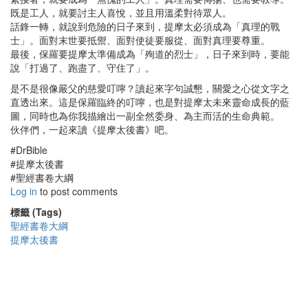
既是工人，就要討主人喜悅，並且用溫柔對待眾人。
話鋒一轉，就說到危險的日子來到，提摩太必須成為「真理的戰
士」。面對末世要抵禦、面對使徒要服從、面對真理要尊重。
最後，保羅要提摩太準備成為「殉道的烈士」，日子來到時，要能
說「打過了、跑盡了、守住了」。
是不是很像嚴父的慈愛叮嚀？讀起來字句誠懇，關愛之心從文字之
直透出來。這是保羅臨終的叮嚀，也是對提摩太未來靈命成長的藍
圖，同時也為你我描繪出一副全然委身、為主而活的生命典範。
伙伴們，一起來讀《提摩太後書》吧。
#DrBible
#提摩太後書
#聖經書卷大綱
Log in
to post comments
標籤 (Tags)
聖經書卷大綱
提摩太後書