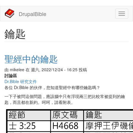
移
DrupalBible
Toggl
至
naviga
主
內
鑰匙
容
聖經中的鑰匙
由
mikelee
在
週六, 2022/12/24 - 16:25
投稿
討論區
Dr.Bible 研究文件
各位 Dr.Bible 的伙伴，您知道聖經中有哪些鑰匙嗎？
一下子被問這個問題，應該腦中只有浮現兩三把比較常被提到的鑰
匙，而且都在新約。呵呵，請看附表。