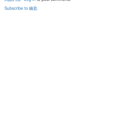
關
Subscribe to 鑰匙
聖
經
中
的
鑰
匙