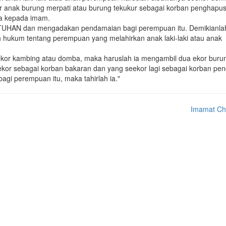
r anak burung merpati atau burung tekukur sebagai korban penghapu
a kepada imam.
UHAN dan mengadakan pendamaian bagi perempuan itu. Demikianla
lah hukum tentang perempuan yang melahirkan anak laki-laki atau anak
eekor kambing atau domba, maka haruslah ia mengambil dua ekor buru
eekor sebagai korban bakaran dan yang seekor lagi sebagai korban pe
gi perempuan itu, maka tahirlah ia."
Imamat Ch