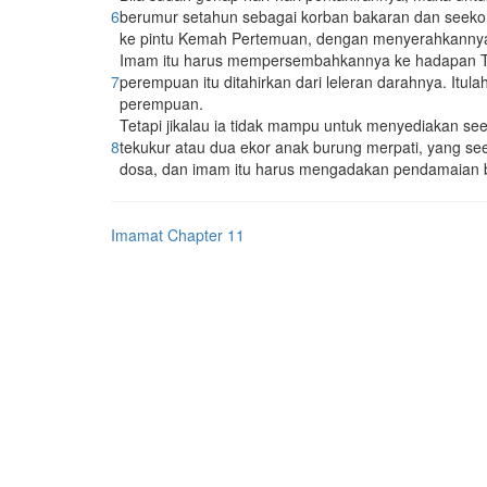
6
berumur setahun sebagai korban bakaran dan seeko
ke pintu Kemah Pertemuan, dengan menyerahkanny
Imam itu harus mempersembahkannya ke hadapan T
7
perempuan itu ditahirkan dari leleran darahnya. Itu
perempuan.
Tetapi jikalau ia tidak mampu untuk menyediakan s
8
tekukur atau dua ekor anak burung merpati, yang s
dosa, dan imam itu harus mengadakan pendamaian ba
Imamat Chapter 11