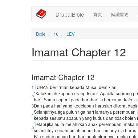
Main
User
移
DrupalBible
首頁
閱讀聖經
至
navigation
account
主
內
menu
容
Bible
16
LEV
Imamat Chapter 12
Imamat Chapter 12
1
TUHAN berfirman kepada Musa, demikian:
"Katakanlah kepada orang Israel: Apabila seorang per
2
hari. Sama seperti pada hari-hari ia bercemar kain ia 
3
Dan pada hari yang kedelapan haruslah dikerat daging
Selanjutnya tiga puluh tiga hari lamanya perempuan it
4
kepada sesuatu apapun yang kudus dan tidak boleh 
Tetapi jikalau ia melahirkan anak perempuan, maka n
5
selanjutnya enam puluh enam hari lamanya ia harus t
Bila sudah genap hari-hari pentahirannya, maka unt