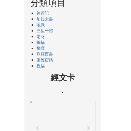
分類項目
路得記
加拉太書
地獄
三位一體
驚訝
蝙蝠
翻譯
歌羅西書
聖經密碼
祝福
經文卡
-