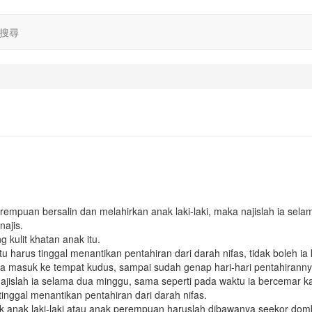
搜尋
empuan bersalin dan melahirkan anak laki-laki, maka najislah ia sela
najis.
 kulit khatan anak itu.
u harus tinggal menantikan pentahiran dari darah nifas, tidak boleh ia
ia masuk ke tempat kudus, sampai sudah genap hari-hari pentahiranny
ajislah ia selama dua minggu, sama seperti pada waktu ia bercemar ka
inggal menantikan pentahiran dari darah nifas.
uk anak laki-laki atau anak perempuan haruslah dibawanya seekor do