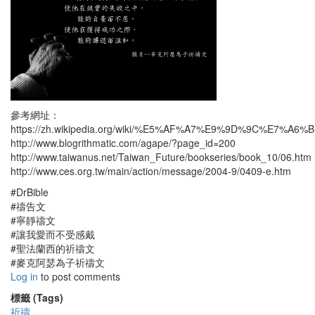
參考網址：
https://zh.wikipedia.org/wiki/%E5%AF%A7%E9%9D%9C%E7%A6
http://www.blogrithmatic.com/agape/?page_id=200
http://www.taiwanus.net/Taiwan_Future/bookseries/book_10/06.htm
http://www.ces.org.tw/main/action/message/2004-9/0409-e.htm
#DrBible
#禱告文
#寧靜禱文
#讓我愛而不受感戴
#聖法蘭西的祈禱文
#麥克阿瑟為子祈禱文
Log in
to post comments
標籤 (Tags)
祈禱