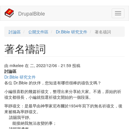
移
DrupalBible
Toggl
至
naviga
主
內
容
討論區
公開文件區
Dr.Bible 研究文件
著名禱詞
著名禱詞
由
mikelee
在
二, 2022/12/06 - 21:59
投稿
討論區
Dr.Bible 研究文件
各位 Dr.Bible 的伙伴，您知道有哪些很棒的禱告文嗎？
小編很喜歡的幾篇祈禱文，整理出來分享給大家。不過，原始的祈
禱文都很長，小編就指選祈禱文開始的一個段落。
寧靜禱文：是最早由神學家尼布爾於1934年寫下的無名祈禱文，後
來被稱為寧靜禱文。
請賜我平靜,
能接納我無法改變的事；
請賜我勇氣,