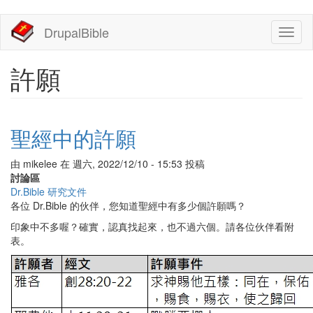
移
DrupalBible
Toggl
至
naviga
主
內
許願
容
聖經中的許願
由
mikelee
在
週六, 2022/12/10 - 15:53
投稿
討論區
Dr.Bible 研究文件
各位 Dr.Bible 的伙伴，您知道聖經中有多少個許願嗎？
印象中不多喔？確實，認真找起來，也不過六個。請各位伙伴看附
表。