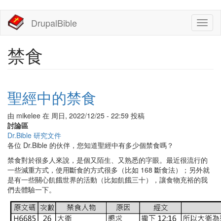
移
DrupalBible
Toggl
至
naviga
主
內
禁食
容
聖經中的禁食
由
mikelee
在
周日, 2022/12/25 - 22:59
投稿
討論區
Dr.Bible 研究文件
各位 Dr.Bible 的伙伴，您知道聖經中有多少個禁食嗎？
禁食對於很多人來說，是個又陌生、又熟悉的字眼。最近很流行的
一些減重方式，使用斷食的方式很多（比如 168 斷食法）；另外就
是有一些關心飢餓世界的活動（比如飢餓三十），讓食物充裕的我
們去體驗一下。