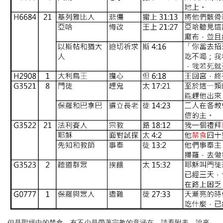
但是聖經中的禁食，有不少是帶著宗教的意涵在。請看附表。說來