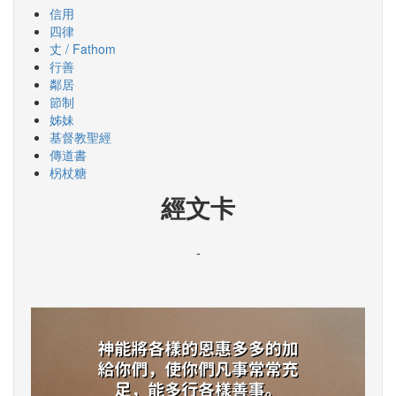
信用
四律
丈 / Fathom
行善
鄰居
節制
姊妹
基督教聖經
傳道書
柺杖糖
經文卡
-