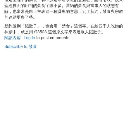
聖經裡面的用到的禁食字眼不多。舊約的禁食與當事人的狀態有
關，也常常是向上主表達一種謙卑的意思；到了新約，禁食與宗教
的連結更多了些。
新約說到「餓肚子」，也會用「禁食」這個字。在給四千人吃飽的
神蹟中，就是用 G3523 這個原文字來表達眾人餓肚子。
閱讀內容
有
Log in
to post comments
關
Subscribe to 禁食
聖
經
中
的
禁
食