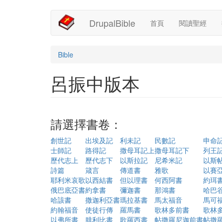
Main
User
移
DrupalBible
首頁
閱讀聖經
至
navigation
account
主
內
menu
容
Bible
呂振中版本
請選擇書卷：
創世記
出埃及記
利未記
民數記
申命
士師記
路得記
撒母耳記上
撒母耳記下
列王
歷代志上
歷代志下
以斯拉記
尼希米記
以斯
詩篇
箴言
傳道書
雅歌
以賽
耶利米哀歌
以西結書
但以理書
何西阿書
約珥
俄巴底亞書
約拿書
彌迦書
那鴻書
哈巴
哈該書
撒迦利亞書
瑪拉基書
馬太福音
馬可
約翰福音
使徒行傳
羅馬書
歌林多前書
歌林
以弗所書
腓利比書
歌羅西書
帖撒羅尼迦前書
帖撒