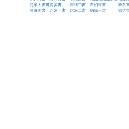
提摩太後書
提多書
腓利門書
希伯來書
雅各
彼得後書
約翰一書
約翰二書
約翰三書
猶大