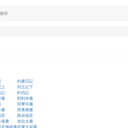
搜尋
記
約書亞記
記上
列王記下
帖記
約伯記
亞書
耶利米書
書
阿摩司書
谷書
西番雅書
福音
路加福音
多後書
加拉太書
羅尼迦後書
提摩太前書