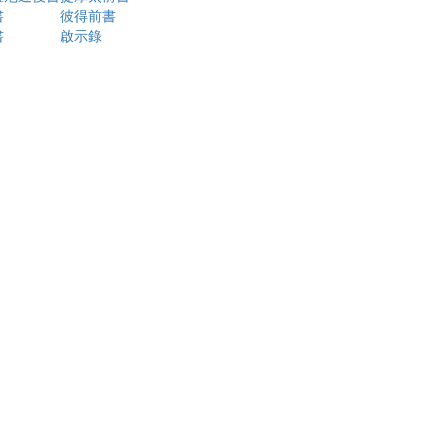
書
彼得前書
書
啟示錄