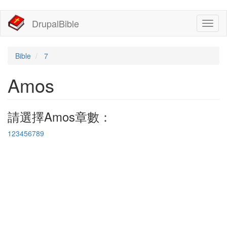
移
DrupalBible
Toggl
至
naviga
主
內
容
Bible
7
Amos
請選擇Amos章數：
1
2
3
4
5
6
7
8
9