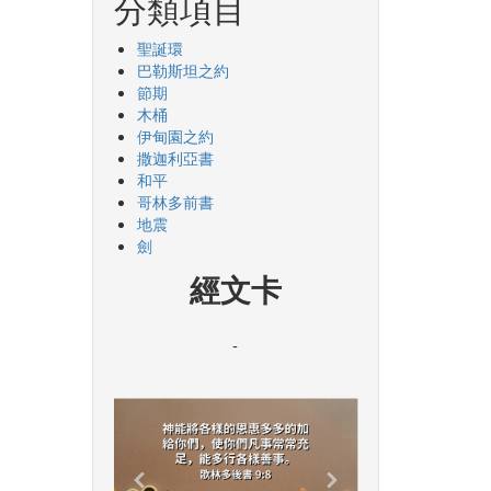
分類項目
聖誕環
巴勒斯坦之約
節期
木桶
伊甸園之約
撒迦利亞書
和平
哥林多前書
地震
劍
經文卡
-