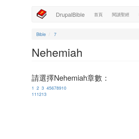
Main
User
移
DrupalBible
首頁
閱讀聖經
至
navigation
account
主
內
menu
容
Bible
7
Nehemiah
請選擇Nehemiah章數：
1
2
3
4
5
6
7
8
9
10
11
12
13