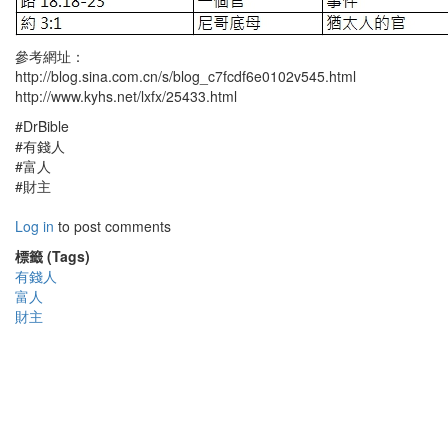
參考網址：
http://blog.sina.com.cn/s/blog_c7fcdf6e0102v545.html
http://www.kyhs.net/lxfx/25433.html
#DrBible
#有錢人
#富人
#財主
Log in
to post comments
標籤 (Tags)
有錢人
富人
財主