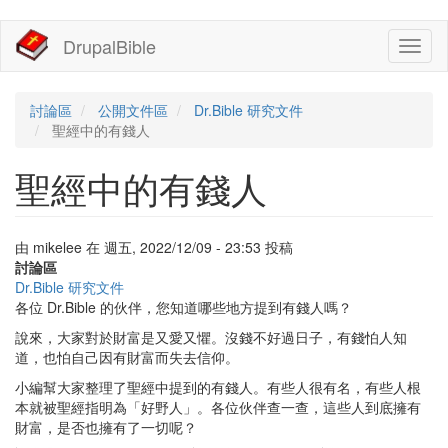
移
DrupalBible
Toggl
至
naviga
主
內
容
討論區
公開文件區
Dr.Bible 研究文件
聖經中的有錢人
聖經中的有錢人
由
mikelee
在
週五, 2022/12/09 - 23:53
投稿
討論區
Dr.Bible 研究文件
各位 Dr.Bible 的伙伴，您知道哪些地方提到有錢人嗎？
說來，大家對於財富是又愛又懼。沒錢不好過日子，有錢怕人知
道，也怕自己因有財富而失去信仰。
小編幫大家整理了聖經中提到的有錢人。有些人很有名，有些人根
本就被聖經指明為「好野人」。各位伙伴查一查，這些人到底擁有
財富，是否也擁有了一切呢？