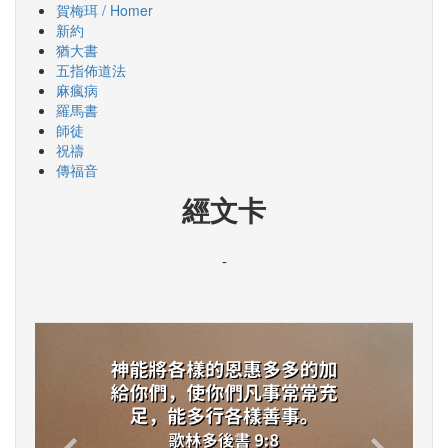
賀梅珥 / Homer
新約
猶大書
五指佈道法
麻瘋病
羅馬書
師徒
祝禱
傳福音
經文卡
-