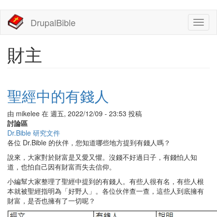
移
DrupalBible
Toggl
至
naviga
主
內
財主
容
聖經中的有錢人
由
mikelee
在
週五, 2022/12/09 - 23:53
投稿
討論區
Dr.Bible 研究文件
各位 Dr.Bible 的伙伴，您知道哪些地方提到有錢人嗎？
說來，大家對於財富是又愛又懼。沒錢不好過日子，有錢怕人知
道，也怕自己因有財富而失去信仰。
小編幫大家整理了聖經中提到的有錢人。有些人很有名，有些人根
本就被聖經指明為「好野人」。各位伙伴查一查，這些人到底擁有
財富，是否也擁有了一切呢？