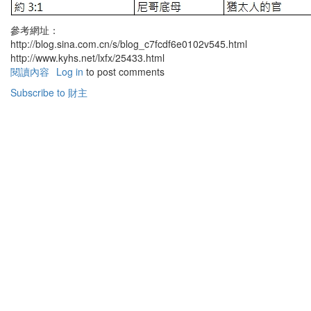
參考網址：
http://blog.sina.com.cn/s/blog_c7fcdf6e0102v545.html
http://www.kyhs.net/lxfx/25433.html
閱讀內容
有
Log in
to post comments
關
Subscribe to 財主
聖
經
中
的
有
錢
人