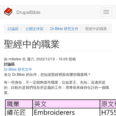
移
DrupalBible
Toggl
至
naviga
主
內
容
討論區
公開文件區
Dr.Bible 研究文件
聖經中的職業
聖經中的職業
由
mikelee
在
週六, 2022/12/10 - 16:09
投稿
討論區
Dr.Bible 研究文件
各位 Dr.Bible 的伙伴，您知道聖經裡面有哪些職業嗎？
有一些身份，不一定能夠當作職業，比如君王、先知；這邊所提
的，比較向是我們現在所定義的工作：用專長來維持生計的一個職
業。