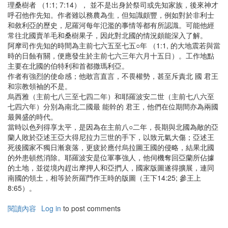
理桑樹者 （1:1; 7:14）， 並不是出身於祭司或先知家族，後來神才
司
呼召他作先知。作者雖以務農為生，但知識頗豐，例如對於非利士
書
和敘利亞的歷史，尼羅河每年氾濫的事情等都有所認識。可能他經
常往北國賣羊毛和桑樹果子，因此對北國的情況頗能深入了解。
阿摩司作先知的時間為主前七六五至七五○年 （1:1, 的大地震若與當
時的日蝕有關，便應發生於主前七六三年六月十五日）。工作地點
主要在北國的伯特利和首都撒瑪利亞。
作者有強烈的使命感；他敢言直言，不畏權勢，甚至斥責北 國 君王
和宗教領袖的不是。
烏西雅（主前七八三至七四二年）和耶羅波安二世（主前七八六至
七四六年）分別為南北二國最 能幹的 君王，他們在位期間亦為兩國
最興盛的時代。
當時以色列得享太平，是因為在主前八○二年，長期與北國為敵的亞
蘭人敗於亞述王亞大得尼拉力三世的手下，以致元氣大傷；亞述王
死後國家不獨日漸衰落，更疲於應付烏拉圖王國的侵略，結果北國
的外患頓然消除。耶羅波安是位軍事強人，他伺機奪回亞蘭所佔據
的土地，並從境內趕出摩押人和亞捫人，國家版圖遂得擴展，連同
南國的領土，相等於所羅門作王時的版圖（王下14:25; 參王上
8:65）。
閱讀內容
有
Log in
to post comments
關