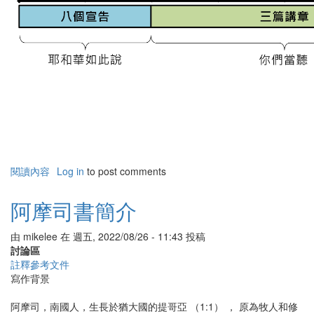
閱讀內容
有
Log in
to post comments
關
聖
阿摩司書簡介
經
書
由
mikelee
在
週五, 2022/08/26 - 11:43
投稿
卷
討論區
大
註釋參考文件
綱
寫作背景
-
阿
阿摩司，南國人，生長於猶大國的提哥亞 （1:1） ， 原為牧人和修
摩