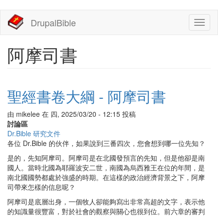
移
DrupalBible
Toggl
至
naviga
主
內
阿摩司書
容
聖經書卷大綱 - 阿摩司書
由
mikelee
在
四, 2025/03/20 - 12:15
投稿
討論區
Dr.Bible 研究文件
各位 Dr.Bible 的伙伴，如果說到三番四次，您會想到哪一位先知？
是的，先知阿摩司。阿摩司是在北國發預言的先知，但是他卻是南
國人。當時北國為耶羅波安二世，南國為烏西雅王在位的年間，是
南北國國勢都處於強盛的時期。在這樣的政治經濟背景之下，阿摩
司帶來怎樣的信息呢？
阿摩司是底層出身，一個牧人卻能夠寫出非常高超的文字，表示他
的知識量很豐富，對於社會的觀察與關心也很到位。前六章的審判