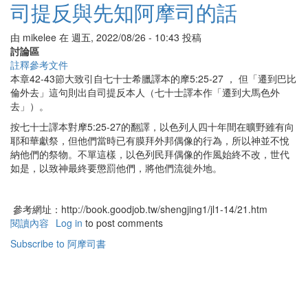
阿
司提反與先知阿摩司的話
摩
司
由
mikelee
在
週五, 2022/08/26 - 10:43
投稿
書
討論區
簡
註釋參考文件
介
本章42-43節大致引自七十士希臘譯本的摩5:25-27 ， 但「遷到巴比
倫外去」這句則出自司提反本人（七十士譯本作「遷到大馬色外
去」）。
按七十士譯本對摩5:25-27的翻譯，以色列人四十年間在曠野雖有向
耶和華獻祭，但他們當時已有膜拜外邦偶像的行為，所以神並不悅
納他們的祭物。不單這樣，以色列民拜偶像的作風始終不改，世代
如是，以致神最終要懲罰他們，將他們流徙外地。
參考網址：http://book.goodjob.tw/shengjing1/jl1-14/21.htm
閱讀內容
有
Log in
to post comments
關
Subscribe to 阿摩司書
司
提
反
與
先