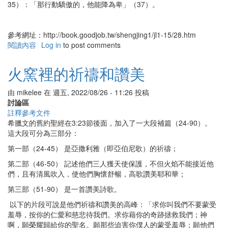
35）：「那行動驕傲的，他能降為卑」（37）。
參考網址：http://book.goodjob.tw/shengjing1/jl1-15/28.htm
閱讀內容
有
Log in
to post comments
關
狼
火窯裡的祈禱和讚美
狂
症
由
mikelee
在
週五, 2022/08/26 - 11:26
投稿
討論區
註釋參考文件
希臘文的舊約聖經在3:23節後面，加入了一大段補篇（24-90）。
這大段可分為三部分：
第一部（24-45） 是亞撒利雅（即亞伯尼歌）的祈禱；
第二部（46-50） 記述他們三人獲天使保護，不但火焰不能接近他
們，且有清風吹入，使他們胸懷舒暢，高歌讚美耶和華；
第三部（51-90） 是一首讚美詩歌。
以下的片段可說是他們祈禱和讚美的高峰：「求你叫我們不要蒙受
羞辱，按你的仁愛和慈悲待我們。求你藉你的奇跡拯救我們；神
啊，願榮耀歸給你的聖名。願那些迫害你僕人的蒙受羞辱；願他們