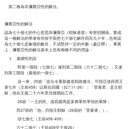
書
第二種為非彌賽亞性的解法。
彌賽亞性的解法
認為七十個七的中心意思與彌賽亞（耶穌基督）有密切關係。贊成
這一種解法的學者有些按字面把七十個七解作四百九十年，也有認
為七十個七是象徵的數目，不須堅持一定的年數（參註釋）。事實
上，彌賽亞性的解法基本上也有兩種不同的理論：
１ 連續性的說
即第一階段（七個七）連到第二階段（六十二個七），又連
到第三階段（最後的一個七）。
這一來，25節「從出令重新建造耶路撒冷」可指亞達薛西王
第七年（主前458）以斯拉回國（拉7:11-26）：「受膏君」是主耶
穌，他在主後二十六年受洗後開始工作。
26節「一王的民」描寫羅馬提多將軍所率領的軍隊；
而27節的「他」仍指主耶穌（26節的「受膏者」）。
頭七個七（主前458-409）
六十二個七（主前409至主後26）