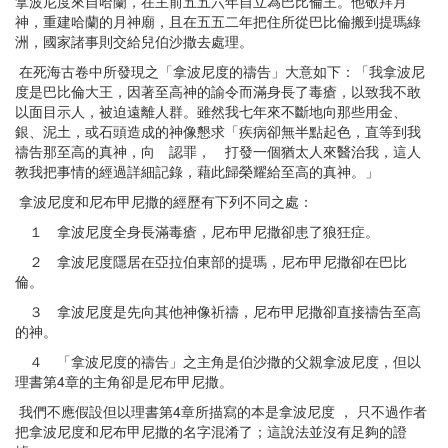
拿波尼度來自哈蘭，在主前五五六年自立為巴比倫王。他敬拜月
神，重建哈蘭的月神廟，且在五五二年把住所從巴比倫搬到提瑪綠
洲，國家諸事則交給兒伯沙撒去處理。
在死海古卷中所發現之「拿波尼度的禱告」大意如下：「我拿波尼
度是巴比倫大王，因著至高神的諭令而滿身長了毒瘡，以致我不敢
以面目示人，被迫遠離人群。雖然我七年來不斷地向那些用金、
銀、泥土，或石頭造成的神像懇求「疾病卻無半點起色，直等到我
禱告那至高的真神，向 認罪， 打發一個猶太人來醫治我，這人
教我把事情的經過詳細記錄，藉此歸榮耀給至高的真神。」
拿波尼度和尼布甲尼撒的經歷有下列不同之處：
１ 拿波尼度全身長滿毒瘡，尼布甲尼撒卻患了狼狂症。
２ 拿波尼度隱居在亞拉伯東部的提瑪，尼布甲尼撒卻在巴比
倫。
３ 拿波尼度是先向其他神像祈禱，尼布甲尼撒卻直接禱告至高
的神。
４ 「拿波尼度的禱告」之主角是伯沙撒的父親拿波尼度，但以
理書第4章的主角卻是尼布甲尼撒。
我們不應假設但以理書第4章所描寫的本是拿波尼度 ， 只不過作者
把拿波尼度和尼布甲尼撒的名字混淆了；這說法並沒有足夠的證