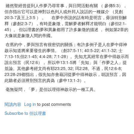
雖然聖經曾提到人作夢乃尋常事，與日間活動有關 （ 參傳5:3），
但亦指出它可以是神對以色列人或外邦人說話的一種媒介 （見創
20:3-7及王上3:5 ） 。 在夢中所說的話有時是明言，毋須特別解
釋（參創2:3-7），有時是象徵，需解夢者解釋才能明白（參但2:1-
45）。 但以理書的夢和異象都用了許多象徵的描述 ， 例如第2章的
大像就是象徵人間的帝國。
在舊約中，夢與預言有很密切的關係；有許多例子是人在夢中得神
啟示知道將來要發生的事情。（創37:5-11; 40:5-22; 41:1-32; 士
7:13-15;但2:1-45; 4:4-28; 7:1-28）。先知尤其經常在夢中得啟示而
說出預言（民12:6）， 所以申13:1-5將「先知」與「作夢之人」提
並論。其他參考經文尚有耶23:25, 32; 珥2:28。不過，民12:6-8;
23:28-29都指出，假先知亦會藉詞從夢中得神啟示，胡說預言，因
此聽者必須辨別預言的真偽（參申13:1-3）。
毫無疑問，「夢」是但以理得神啟示的一種工具。
閱讀內容
有
Log in
to post comments
關
Subscribe to 但以理書
夢
與
預