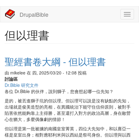
移
DrupalBible
Toggl
至
naviga
主
內
但以理書
容
聖經書卷大綱 - 但以理書
由
mikelee
在
四, 2025/03/20 - 12:08
投稿
討論區
Dr.Bible 研究文件
各位 Dr.Bible 的伙伴，說到獅子，您會想起哪一位先知？
是的，被丟進獅子坑的但以理。但以理可以說是沒有缺點的先知，
出場就是俊美造型的亮相，在異國統治下能守住信仰原則，被對手
陷害依然能夠靠上主得勝，甚至還打入對方的政治高層，身在敵營
心在猶大，多麼偶像劇的情節！
但以理是第一批被擄的南國皇室菁英，四位大先知中，和以賽亞一
樣是皇室出身；相對應耶利米與以西結是祭司身份。但以理與以西