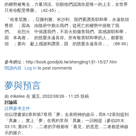
的權勢被奪去，力量消沒。但願他們認識你是唯一的上主，全世界
只有你配受尊榮」（42-45）。
「哈拿尼雅」，亞撒利雅、米沙利、我們要讚美耶和華，永遠歌頌
尊崇 ；因為 由陰府中救出我們，從死亡的權勢中拯救了我
們。 在烈火 中保護我們，不容火焰傷害我們。當感謝耶和華，
因 本為善， 的慈愛永遠長存。所有敬畏耶和華的人，都要歌
頌 ；要向 獻上感謝和讚美，因 的慈愛永遠長存」。（88-90）
參考網址：http://book.goodjob.tw/shengjing1/jl1-15/27.htm
閱讀內容
有
Log in
to post comments
關
火
夢與預言
窯
裡
由
mikelee
在
週五, 2022/08/26 - 11:25
投稿
的
討論區
祈
註釋參考文件
禱
但以理書第2章和第7章用「夢」去表明神的啟示，而8-12章則提到
和
「異象」。實上「夢」在舊約常與「異象」一詞相提（參伯20:8;
讚
33:15; 賽29:7），二者的字根都有「看見」的意思，二者都是神啟
美
示的媒介。