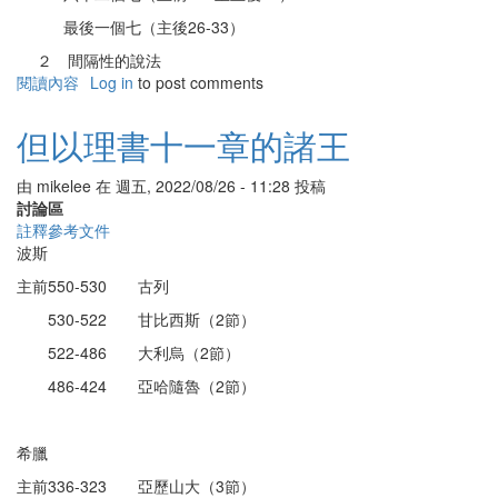
最後一個七（主後26-33）
２ 間隔性的說法
閱讀內容
有
Log in
to post comments
關
但
但以理書十一章的諸王
以
理
由
mikelee
在
週五, 2022/08/26 - 11:28
投稿
書
討論區
的
註釋參考文件
難
波斯
題：
「七
主前550-530 古列
十
530-522 甘比西斯（2節）
個
七」
522-486 大利烏（2節）
486-424 亞哈隨魯（2節）
希臘
主前336-323 亞歷山大（3節）