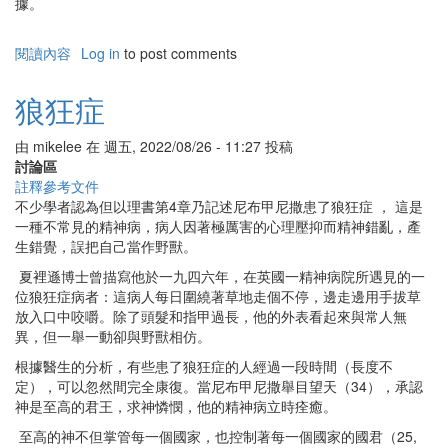
據。
閱讀內容
有
Log in
to post comments
關
拿
狼狂症
波
尼
由
mikelee
在
週五, 2022/08/26 - 11:27
投稿
度
討論區
的
註釋參考文件
禱
不少學者認為但以理書第4章乃記述尼布甲尼撒患了狼狂症 ， 這是
告
一種不常見的精神病，病人因著極厲害的心理壓抑而精神錯亂，產
生錯覺，誤把自己當作野獸。
夏裡遜博士曾描寫他於一九四六年，在英國一精神病院所遇見的一
位狼狂症病者：這病人每日圍繞著草地走個不停，邊走邊用手拔草
放入口中咬嚼。除了頭髮和指甲過長，他的外表看起來與常人無
異，但一舉一動卻與野獸相仿。
根據醫生的分析，有些患了狼狂症的人經過一段時間（長度不
定），可以忽然間完全康復。當尼布甲尼撒舉目望天（34），承認
神是至高的君王，求神憐憫，他的精神病立時痊癒。
至高的神不但掌管每一個國家，也控制著每一個國家的國君（25,