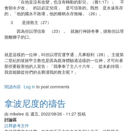
「在他並沒有改變，也沒有轉動的影兒」（雅1:17）； 不
會朝令夕改， 的話必定兌現， 是可信靠的。既然 是永遠長存
的，「他的國永不敗壞，他的權柄永存無極」（26）。
３ 是拯救主（27）
因為但以理信靠 （23）， 就施行神跡奇事，拯救但以理
脫離獅子的口。
就是這樣的一位神，叫但以理官運亨通，凡事順利（28）。主後第
二世紀的坡旅甲主教也是因為親身體驗過這樣的一位神，才可向著
那些要殺害他的人宣告：「我事奉了主八十六年， 從未虧待我：
我豈能聽從你們的去褻瀆我的救主呢？」
閱讀內容
有
Log in
to post comments
關
大
拿波尼度的禱告
利
烏
由
mikelee
在
週五, 2022/08/26 - 11:27
投稿
的
討論區
諭
註釋參考文件
令