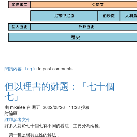
閱讀內容
有
Log in
to post comments
關
聖
但以理書的難題：「七十個
經
七」
書
卷
大
由
mikelee
在
週五, 2022/08/26 - 11:28
投稿
綱
討論區
-
註釋參考文件
但
許多人對於七十個七有不同的看法，主要分為兩種。
以
第一種是彌賽亞性的解法，
理