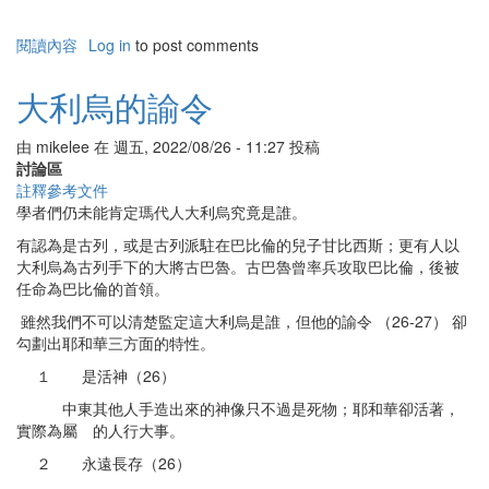
閱讀內容
有
Log in
to post comments
關
但
大利烏的諭令
以
理
由
mikelee
在
週五, 2022/08/26 - 11:27
投稿
書
討論區
十
註釋參考文件
一
學者們仍未能肯定瑪代人大利烏究竟是誰。
章
的
有認為是古列，或是古列派駐在巴比倫的兒子甘比西斯；更有人以
諸
大利烏為古列手下的大將古巴魯。古巴魯曾率兵攻取巴比倫，後被
王
任命為巴比倫的首領。
雖然我們不可以清楚監定這大利烏是誰，但他的諭令 （26-27） 卻
勾劃出耶和華三方面的特性。
１ 是活神（26）
中東其他人手造出來的神像只不過是死物；耶和華卻活著，
實際為屬 的人行大事。
２ 永遠長存（26）