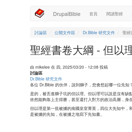
Main
User
移
DrupalBible
首頁
閱讀聖經
至
navigation
account
主
內
menu
容
討論區
公開文件區
Dr.Bible 研究文件
聖經
聖經書卷大綱 - 但以
由
mikelee
在
四, 2025/03/20 - 12:08
投稿
討論區
Dr.Bible 研究文件
各位 Dr.Bible 的伙伴，說到獅子，您會想起哪一位先知
是的，被丟進獅子坑的但以理。但以理可以說是沒有缺
依然能夠靠上主得勝，甚至還打入對方的政治高層，身
但以理是第一批被擄的南國皇室菁英，四位大先知中，
是被擄的先知，在被擄之地寫下先知書。