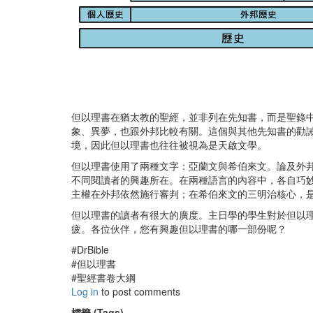
但以理書在猶太教的聖經，並非列在先知書，而是聖錄
象、異夢，也跟外邦比較有關。這個與其他先知書的勸
境，因此但以理書也往往被視為是天啟文學。
但以理書使用了兩種文字：亞蘭文與希伯來文。論及外
不同閱讀者的興趣所在。在兩種語言的內容中，各自巧
主權在外邦依然施行審判；在希伯來文的三明治核心，
但以理書的讀者有很大的廣度。主日學的學生對於但以
疲。各位伙伴，您有興趣但以理書的哪一部份呢？
#DrBible
#但以理書
#聖經書卷大綱
Log in
to post comments
標籤 (Tags)