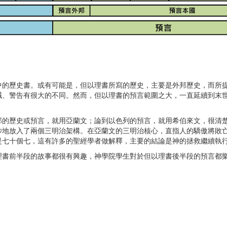
中的歷史書。或有可能是，但以理書所寫的歷史，主要是外邦歷史，而所
誡、警告有很大的不同。然而，但以理書的預言範圍之大，一直延續到末
邦的歷史或預言，就用亞蘭文；論到以色列的預言，就用希伯來文，很清
妙地放入了兩個三明治架構。在亞蘭文的三明治核心，直指人的驕傲將敗
是七十個七，這有許多的聖經學者做解釋，主要的結論是神的拯救繼續執
理書前半段的故事都很有興趣，神學院學生對於但以理書後半段的預言都