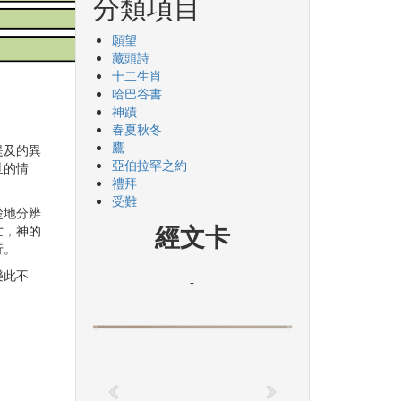
分類項目
願望
藏頭詩
十二生肖
哈巴谷書
神蹟
春夏秋冬
鷹
提及的異
亞伯拉罕之約
世的情
禮拜
受難
楚地分辨
經文卡
亡，神的
行。
樂此不
-