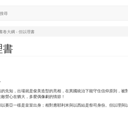
搜尋
書卷大綱 - 但以理書
理書
？
點的先知，出場就是俊美造型的亮相，在異國統治下能守住信仰原則，被
在敵營心在猶大，多麼偶像劇的情節！
和以賽亞一樣是皇室出身；相對應耶利米與以西結是祭司身份。但以理與