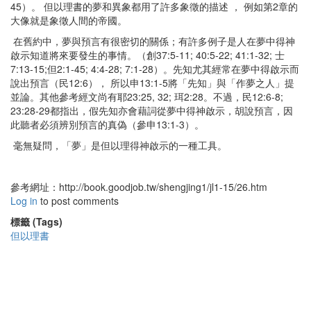
45）。 但以理書的夢和異象都用了許多象徵的描述 ， 例如第2章的
大像就是象徵人間的帝國。
在舊約中，夢與預言有很密切的關係；有許多例子是人在夢中得神
啟示知道將來要發生的事情。（創37:5-11; 40:5-22; 41:1-32; 士
7:13-15;但2:1-45; 4:4-28; 7:1-28）。先知尤其經常在夢中得啟示而
說出預言（民12:6）， 所以申13:1-5將「先知」與「作夢之人」提
並論。其他參考經文尚有耶23:25, 32; 珥2:28。不過，民12:6-8;
23:28-29都指出，假先知亦會藉詞從夢中得神啟示，胡說預言，因
此聽者必須辨別預言的真偽（參申13:1-3）。
毫無疑問，「夢」是但以理得神啟示的一種工具。
參考網址：http://book.goodjob.tw/shengjing1/jl1-15/26.htm
Log in
to post comments
標籤 (Tags)
但以理書