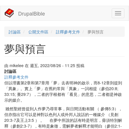
移
DrupalBible
Toggl
至
naviga
主
內
容
討論區
公開文件區
註釋參考文件
夢與預言
夢與預言
由
mikelee
在
週五, 2022/08/26 - 11:25
投稿
討論區
註釋參考文件
但以理書第2章和第7章用「夢」去表明神的啟示，而8-12章則提到
「異象」。實上「夢」在舊約常與「異象」一詞相提（參伯20:8;
33:15; 賽29:7），二者的字根都有「看見」的意思，二者都是神啟
示的媒介。
雖然聖經曾提到人作夢乃尋常事，與日間活動有關 （ 參傳5:3），
但亦指出它可以是神對以色列人或外邦人說話的一種媒介 （見創
20:3-7及王上3:5 ） 。 在夢中所說的話有時是明言，毋須特別解
釋（參創2:3-7），有時是象徵，需解夢者解釋才能明白（參但2:1-