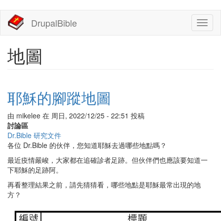
移
DrupalBible
Toggl
至
naviga
主
內
地圖
容
耶穌的腳蹤地圖
由
mikelee
在
周日, 2022/12/25 - 22:51
投稿
討論區
Dr.Bible 研究文件
各位 Dr.Bible 的伙伴，您知道耶穌去過哪些地點嗎？
最近疫情嚴峻，大家都在追確診者足跡。但伙伴們也應該要知道一
下耶穌的足跡阿。
再看整理結果之前，請先猜猜看，哪些地點是耶穌最常出現的地
方？