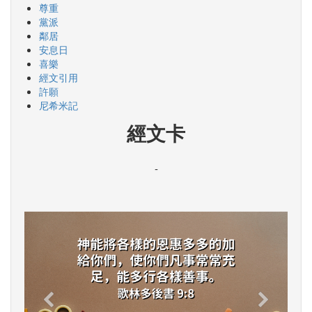
尊重
黨派
鄰居
安息日
喜樂
經文引用
許願
尼希米記
經文卡
-