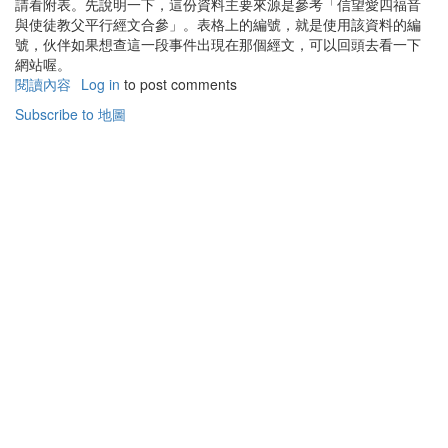
請看附表。先說明一下，這份資料主要來源是參考「信望愛四福音
與使徒教父平行經文合參」。表格上的編號，就是使用該資料的編
號，伙伴如果想查這一段事件出現在那個經文，可以回頭去看一下
網站喔。
閱讀內容
有
Log in
to post comments
關
Subscribe to 地圖
耶
穌
的
腳
蹤
地
圖