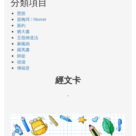
分類項目
恩慈
賀梅珥 / Homer
新約
猶大書
五指佈道法
麻瘋病
羅馬書
師徒
祝禱
傳福音
經文卡
-