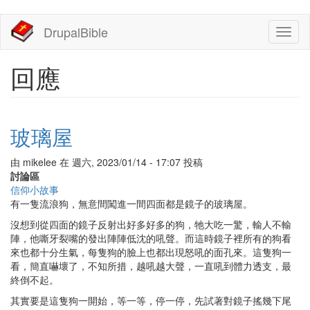
移
DrupalBible
Toggl
至
naviga
主
內
回應
容
玻璃屋
由
mikelee
在
週六, 2023/01/14 - 17:07
投稿
討論區
信仰小故事
有一隻流浪狗，無意間闖進一間四面都是鏡子的玻璃屋。
沒想到從四面的鏡子反射出好多好多的狗，牠大吃一驚，輸人不輸
陣，他嘶牙裂嘴的發出陣陣低沈的吼聲。而這時鏡子裡所有的狗看
來也都十分生氣，每隻狗的臉上也都出現怒吼的面孔來。這隻狗一
看，簡直嚇壞了，不知所措，越吼越大聲，一直吼到體力透支，最
終倒不起。
其實要是這隻狗一開始，等一等，停一停，先試著對鏡子搖幾下尾