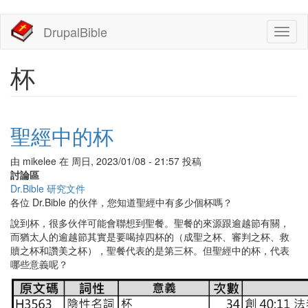
移
DrupalBible
Toggl
至
naviga
主
內
杯
容
聖經中的杯
由
mikelee
在
周日, 2023/01/08 - 21:57
投稿
討論區
Dr.Bible 研究文件
各位 Dr.Bible 的伙伴，您知道聖經中有多少個杯嗎？
說到杯，很多伙伴可能會聯想到聖餐。聖餐的來源跟逾越節有關，
而猶太人的逾越節其實是要喝掉四杯的（成聖之杯、審判之杯、救
贖之杯和讚美之杯），聖餐代表的是第三杯。但聖經中的杯，代表
哪些意義呢？