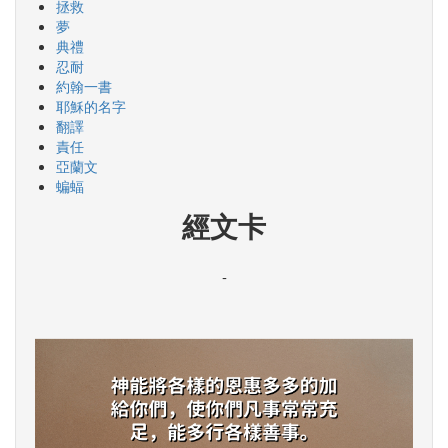
拯救
夢
典禮
忍耐
約翰一書
耶穌的名字
翻譯
責任
亞蘭文
蝙蝠
經文卡
-