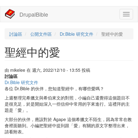
移
DrupalBible
Toggl
至
naviga
主
內
容
討論區
公開文件區
Dr.Bible 研究文件
聖經中的愛
聖經中的愛
由
mikelee
在
週六, 2022/12/10 - 13:55
投稿
討論區
Dr.Bible 研究文件
各位 Dr.Bible 的伙伴，您知道聖經中，有哪些愛嗎？
上週整理完希臘文與希伯來文的對照，小編自己還覺得這個題目不
是很充足，於是開始深入一些信仰中常用的字來進行。這禮拜的主
題是「愛」。
大部分的伙伴，應該對於 Agape 這個希臘文不陌生，因為常常在教
會裡面聽到。小編把聖經中提到跟「愛」有關的原文字整理出來，
請看附表。