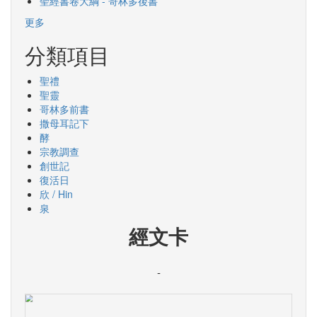
聖經書卷大綱 - 哥林多後書
更多
分類項目
聖禮
聖靈
哥林多前書
撒母耳記下
酵
宗教調查
創世記
復活日
欣 / Hin
泉
經文卡
-