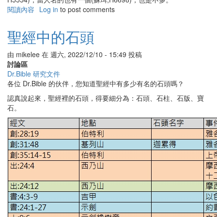
閱讀內容
有
Log in
to post comments
關
聖
聖經中的石頭
經
中
由
mikelee
在
週六, 2022/12/10 - 15:49
投稿
的
討論區
磐
Dr.Bible 研究文件
石
各位 Dr.Bible 的伙伴，您知道聖經中有多少有名的石頭嗎？
認真說起來，聖經裡的石頭，得要細分為：石頭、石柱、石版、寶
石。