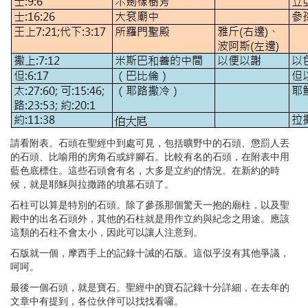
請看附表。石頭在聖經中到處可見，包括曠野中的石頭、懲罰人丟
的石頭、比喻用的房角石或絆腳石。比較有名的石頭，在附表中用
藍色底標住。這些石頭會有名，大多是立約的情況。在新約的時
候，就是耶穌與拉撒路的墳墓石頭了。
石柱可以算是特別的石頭。除了參孫那個驚天一抱的廟柱，以及聖
殿中的出名石頭外，其他的石柱就是用作立約與紀念之用途。應該
這類的石柱不會太小，因此可以讓人注意到。
石版就一個，摩西手上的記錄十誡的石版。這似乎沒有其他爭議，
呵呵。
最後一個石頭，就是寶石。聖經中的寶石記錄十分詳細，在去年的
文章中有提到，各位伙伴可以找找看囉。