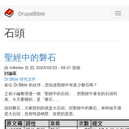
移
DrupalBible
Toggl
至
naviga
主
內
石頭
容
聖經中的磐石
由
mikelee
在
四, 2023/02/23 - 09:31
投稿
討論區
Dr.Bible 研究文件
各位 Dr.Bible 的伙伴，您知道聖經中有多少磐石嗎？
之前小編整理過一個「聖經中的石頭」，把聖經中著名的石頭列
表。今天要聊的，是「磐石」。
說到磐石，大家想到的就是大石頭。但聖經中的磐石，有時候不僅
是大石頭，也有時是峭壁、岩壁的意思。