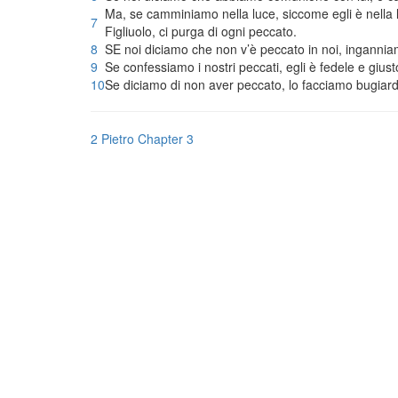
Ma, se camminiamo nella luce, siccome egli è nella 
7
Figliuolo, ci purga di ogni peccato.
8
SE noi diciamo che non v’è peccato in noi, inganniamo
9
Se confessiamo i nostri peccati, egli è fedele e giusto,
10
Se diciamo di non aver peccato, lo facciamo bugiardo
2 Pietro Chapter 3