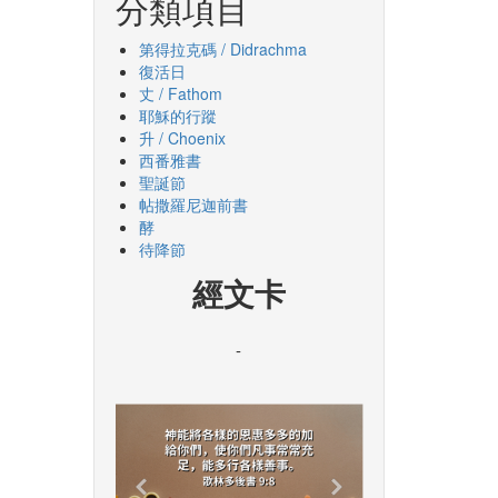
分類項目
第得拉克碼 / Didrachma
復活日
丈 / Fathom
耶穌的行蹤
升 / Choenix
西番雅書
聖誕節
帖撒羅尼迦前書
酵
待降節
經文卡
-