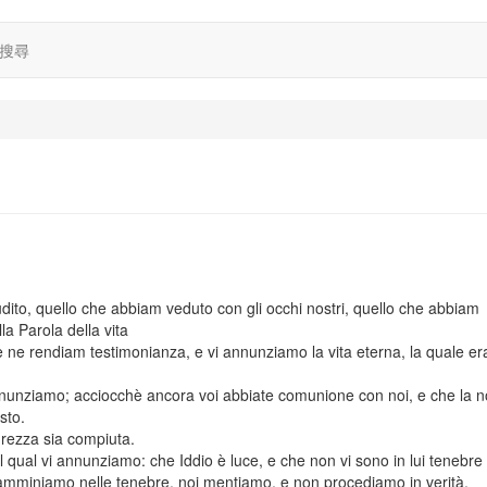
搜尋
ito, quello che abbiam veduto con gli occhi nostri, quello che abbiam
a Parola della vita
, e ne rendiam testimonianza, e vi annunziamo la vita eterna, la quale e
annunziamo; acciocchè ancora voi abbiate comunione con noi, e che la n
sto.
grezza sia compiuta.
l qual vi annunziamo: che Iddio è luce, e che non vi sono in lui tenebre
amminiamo nelle tenebre, noi mentiamo, e non procediamo in verità.