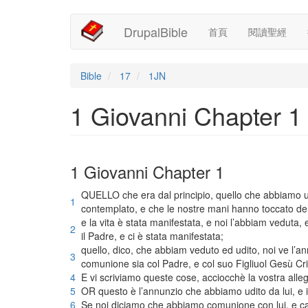
Main
User
移
DrupalBible
首頁
閱讀聖經
至
navigation
account
主
內
menu
容
Bible
17
1JN
1 Giovanni Chapter 1
1 Giovanni Chapter 1
QUELLO che era dal principio, quello che abbiamo ud
1
contemplato, e che le nostre mani hanno toccato dell
e la vita è stata manifestata, e noi l’abbiam veduta
2
il Padre, e ci è stata manifestata;
quello, dico, che abbiam veduto ed udito, noi ve l’
3
comunione sia col Padre, e col suo Figliuol Gesù Cri
4
E vi scriviamo queste cose, acciocchè la vostra alle
5
OR questo è l’annunzio che abbiamo udito da lui, e i
6
Se noi diciamo che abbiamo comunione con lui, e c