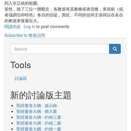
列入非正統的範圍。
當然，除了三位一體觀念，各教派有其教條或者信條，來規範（或
者強調信仰特色）各自的信徒，因此，不同的信仰主張得以在各自
的教派來發展壯大。
閱讀內容
有
Log in
to post comments
關
Subscribe to 教會治理
各
教
Search
Search
派
Search
比
Tools
較-
權
威
討論區
與
治
理
新的討論版主題
聖經書卷大綱 - 啟示錄
聖經書卷大綱 - 猶大書
聖經書卷大綱 - 約翰三書
聖經書卷大綱 - 約翰二書
聖經書卷大綱 - 約翰一書