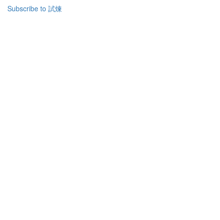
關
Subscribe to 試煉
聖
經
中
的
試
探
與
試
煉