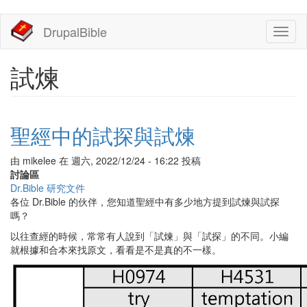
移
DrupalBible
Toggl
至
naviga
主
內
試煉
容
聖經中的試探與試煉
由
mikelee
在
週六, 2022/12/24 - 16:22
投稿
討論區
Dr.Bible 研究文件
各位 Dr.Bible 的伙伴，您知道聖經中有多少地方提到試煉與試探
嗎？
以往查經的時候，常常有人說到「試煉」與「試探」的不同。小編
就根據和合本來找原文，看看是不是真的不一樣。