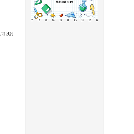
13
14
15
16
17
18
19
20
21
22
23
24
25
26
27
28
29
30
3
是可以討