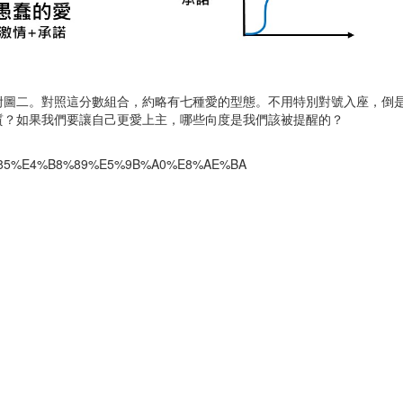
1
2
3
4
5
6
7
8
9
10
11
12
附圖二。對照這分數組合，約略有七種愛的型態。不用特別對號入座，倒
質？如果我們要讓自己更愛上主，哪些向度是我們該被提醒的？
6%83%85%E4%B8%89%E5%9B%A0%E8%AE%BA