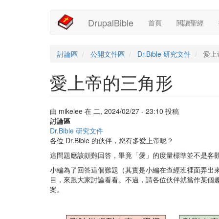
Main
User
移
DrupalBible
首頁
閱讀聖經
至
navigation
account
主
內
menu
容
討論區
公開文件區
Dr.Bible 研究文件
愛上
愛上帝的三角形
由
mikelee
在
二, 2024/02/27 - 23:10
投稿
討論區
Dr.Bible 研究文件
各位 Dr.Bible 的伙伴，您有多愛上帝呢？
這問題應該頗難回答，畢竟「愛」的度量標準並不是客
小編為了回答這個難題（其實是小編在查經班裡面弄出
目，來跟大家討論看看。不過，請各位伙伴就當作某個
案。