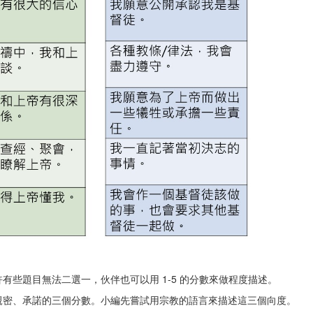
些題目無法二選一，伙伴也可以用 1-5 的分數來做程度描述。
親密、承諾的三個分數。小編先嘗試用宗教的語言來描述這三個向度。