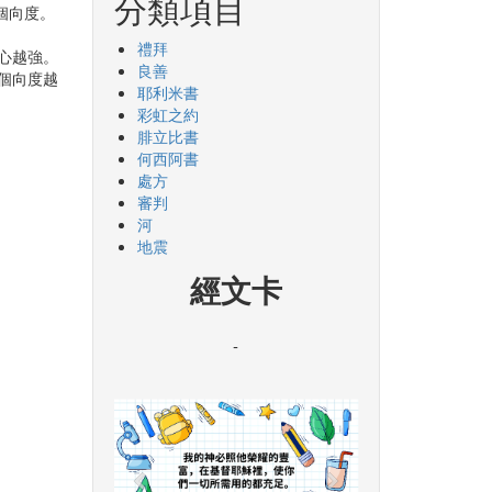
分類項目
個向度。
禮拜
信心越強。
良善
這個向度越
耶利米書
彩虹之約
腓立比書
何西阿書
處方
審判
河
地震
經文卡
-