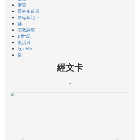
聖靈
哥林多前書
撒母耳記下
酵
宗教調查
創世記
復活日
欣 / Hin
泉
經文卡
-