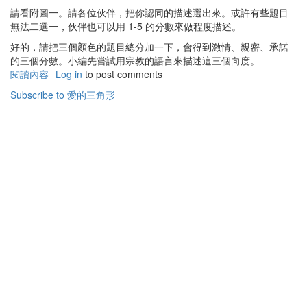
請看附圖一。請各位伙伴，把你認同的描述選出來。或許有些題目
無法二選一，伙伴也可以用 1-5 的分數來做程度描述。
好的，請把三個顏色的題目總分加一下，會得到激情、親密、承諾
的三個分數。小編先嘗試用宗教的語言來描述這三個向度。
閱讀內容
有
Log in
to post comments
關
Subscribe to 愛的三角形
愛
上
帝
的
三
角
形