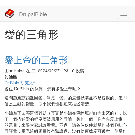
移
DrupalBible
Toggl
至
naviga
主
內
愛的三角形
容
愛上帝的三角形
由
mikelee
在
二, 2024/02/27 - 23:10
投稿
討論區
Dr.Bible 研究文件
各位 Dr.Bible 的伙伴，您有多愛上帝呢？
這問題應該頗難回答，畢竟「愛」的度量標準並不是客觀的。但即
使是主觀的衡量，似乎我們也很難來描述清楚。
小編為了回答這個難題（其實是小編在查經班裡面弄出來的），找
了一個描述愛的程度廣被應用的理論，製作一個「你有多愛上帝」
的題目，來跟大家討論看看。不過，請各位伙伴就當作某個趣味心
理評量，畢竟這組題目沒有驗證過、沒有信度效度可參考，別當作