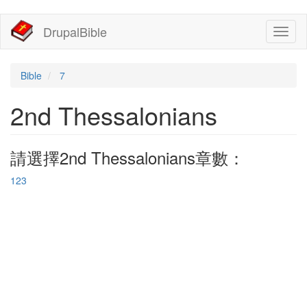
移
DrupalBible
Toggl
至
naviga
主
內
容
Bible
7
2nd Thessalonians
請選擇2nd Thessalonians章數：
1
2
3