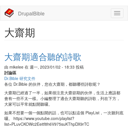
移
DrupalBible
Toggl
至
naviga
主
內
大齋期
容
大齋期適合聽的詩歌
由
mikelee
在
週一, 2023/01/02 - 18:33
投稿
討論區
Dr.Bible 研究文件
各位 Dr.Bible 的伙伴，您在大齋期，都聽哪些詩歌呢？
大齋期已經過了一半，如果很注意大齋節期的伙伴，生活上應該都
會有一些不太一樣。小編整理了適合大齋期聽的詩歌，列在下方，
大家可以平常就點開聽囉。
如果不想要一個一個點開的話，也可以點這個 PlayList，一次聽到底
囉。 https://www.youtube.com/playlist?
list=PLuvCKOWc2Eeitf8h6V975suKThpDX9rTC