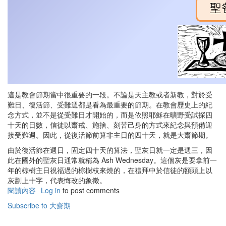
這是教會節期當中很重要的一段。不論是天主教或者新教，對於受
難日、復活節、受難週都是看為最重要的節期。在教會歷史上的紀
念方式，並不是從受難日才開始的，而是依照耶穌在曠野受試探四
十天的日數，信徒以齋戒、施捨、刻苦己身的方式來紀念與預備迎
接受難週。因此，從復活節前算非主日的四十天，就是大齋節期。
由於復活節在週日，固定四十天的算法，聖灰日就一定是週三，因
此在國外的聖灰日通常就稱為 Ash Wednesday。這個灰是要拿前一
年的棕樹主日祝福過的棕樹枝來燒的，在禮拜中於信徒的額頭上以
灰劃上十字，代表悔改的象徵。
閱讀內容
有
Log in
to post comments
關
Subscribe to 大齋期
大
齋