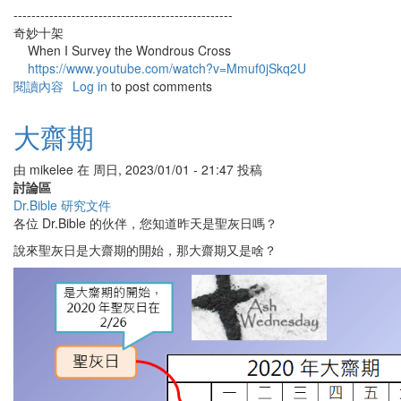
-------------------------------------------------
奇妙十架
When I Survey the Wondrous Cross
https://www.youtube.com/watch?v=Mmuf0jSkq2U
閱讀內容
有
Log in
to post comments
關
大
大齋期
齋
期
由
mikelee
在
周日, 2023/01/01 - 21:47
投稿
適
討論區
合
Dr.Bible 研究文件
聽
各位 Dr.Bible 的伙伴，您知道昨天是聖灰日嗎？
的
詩
說來聖灰日是大齋期的開始，那大齋期又是啥？
歌