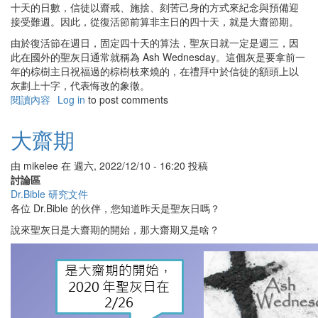
十天的日數，信徒以齋戒、施捨、刻苦己身的方式來紀念與預備迎
接受難週。因此，從復活節前算非主日的四十天，就是大齋節期。
由於復活節在週日，固定四十天的算法，聖灰日就一定是週三，因
此在國外的聖灰日通常就稱為 Ash Wednesday。這個灰是要拿前一
年的棕樹主日祝福過的棕樹枝來燒的，在禮拜中於信徒的額頭上以
灰劃上十字，代表悔改的象徵。
閱讀內容
有
Log in
to post comments
關
大
大齋期
齋
期
由
mikelee
在
週六, 2022/12/10 - 16:20
投稿
討論區
Dr.Bible 研究文件
各位 Dr.Bible 的伙伴，您知道昨天是聖灰日嗎？
說來聖灰日是大齋期的開始，那大齋期又是啥？