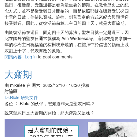
難日、復活節、受難週都是看為最重要的節期。在教會歷史上的紀
念方式，並不是從受難日才開始的，而是依照耶穌在曠野受試探四
十天的日數，信徒以齋戒、施捨、刻苦己身的方式來紀念與預備迎
接受難週。因此，從復活節前算非主日的四十天，就是大齋節期。
由於復活節在週日，固定四十天的算法，聖灰日就一定是週三，因
此在國外的聖灰日通常就稱為 Ash Wednesday。這個灰是要拿前一
年的棕樹主日祝福過的棕樹枝來燒的，在禮拜中於信徒的額頭上以
灰劃上十字，代表悔改的象徵。
閱讀內容
有
Log in
to post comments
關
大
大齋期
齋
期
由
mikelee
在
週六, 2022/12/10 - 16:20
投稿
討論區
Dr.Bible 研究文件
各位 Dr.Bible 的伙伴，您知道昨天是聖灰日嗎？
說來聖灰日是大齋期的開始，那大齋期又是啥？