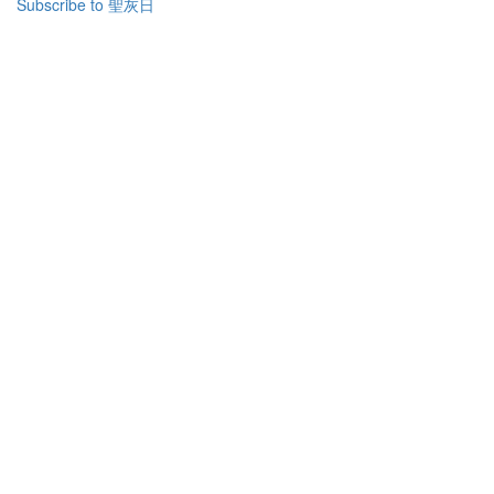
Subscribe to 聖灰日
大
齋
期