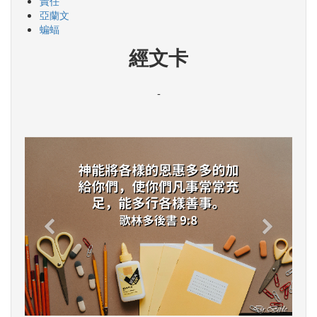
責任
亞蘭文
蝙蝠
經文卡
-