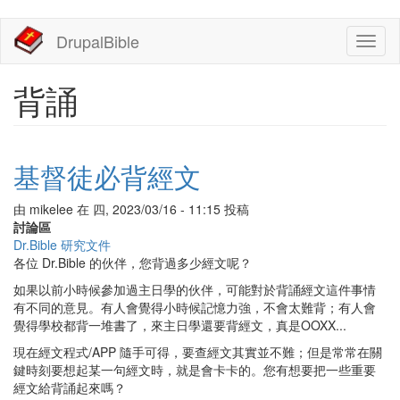
移
DrupalBible
Toggl
至
naviga
主
內
背誦
容
基督徒必背經文
由
mikelee
在
四, 2023/03/16 - 11:15
投稿
討論區
Dr.Bible 研究文件
各位 Dr.Bible 的伙伴，您背過多少經文呢？
如果以前小時候參加過主日學的伙伴，可能對於背誦經文這件事情
有不同的意見。有人會覺得小時候記憶力強，不會太難背；有人會
覺得學校都背一堆書了，來主日學還要背經文，真是OOXX...
現在經文程式/APP 隨手可得，要查經文其實並不難；但是常常在關
鍵時刻要想起某一句經文時，就是會卡卡的。您有想要把一些重要
經文給背誦起來嗎？