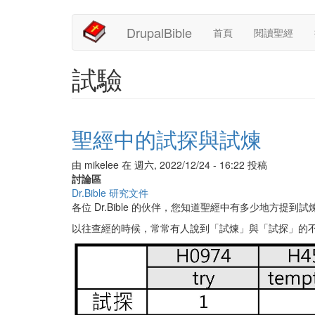
Main
User
移
DrupalBible
首頁
閱讀聖經
至
navigation
account
主
內
menu
試驗
容
聖經中的試探與試煉
由
mikelee
在
週六, 2022/12/24 - 16:22
投稿
討論區
Dr.Bible 研究文件
各位 Dr.Bible 的伙伴，您知道聖經中有多少地方提到
以往查經的時候，常常有人說到「試煉」與「試探」的