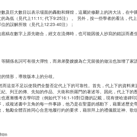
數及巨大數目以表示場面的轟動和輝煌，這屬於修辭上的誇大法，在中
低（見代上11:11; 代下9:25注） 。 另外，按一些學者的看法，代
誤解所致（見代上12:23-40注）；
底稿在數字上原先吻合，經文在流傳時，也可能因後人抄寫的錯誤而產
等關係名詞可有很大彈性，而弟弟娶嫂嫂為亡兄留後的做法也加增了家
的情形，導致版本上的分歧。
然而這並不足以使我們全盤否定代上下的可靠性。首先，代上下的資料來
王紀、列王的傳、先知的作品、大衛和所羅門的著述等。因此，代上下的
逐漸獲考古學印證（例如代下16:1-10對亞撒的記載，現有便哈達碑
序，或複述書中主角的每一件事跡，他乃是在聖靈的感動下，藉重述歷史
效，勉勵全體百姓同心合意地履行約的要求，藉崇拜上的禮儀親近神、歌
.htm