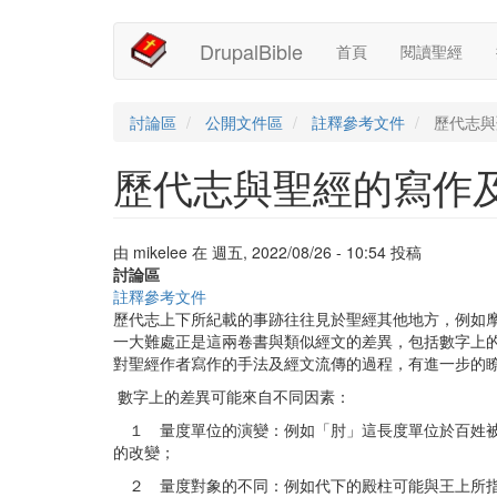
Main
User
移
DrupalBible
首頁
閱讀聖經
至
navigation
account
主
內
menu
容
討論區
公開文件區
註釋參考文件
歷代志與
歷代志與聖經的寫作
由
mikelee
在
週五, 2022/08/26 - 10:54
投稿
討論區
註釋參考文件
歷代志上下所紀載的事跡往往見於聖經其他地方，例如
一大難處正是這兩卷書與類似經文的差異，包括數字上
對聖經作者寫作的手法及經文流傳的過程，有進一步的
數字上的差異可能來自不同因素：
１ 量度單位的演變：例如「肘」這長度單位於百姓被擄
的改變；
２ 量度對象的不同：例如代下的殿柱可能與王上所指的