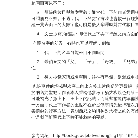
範圍而可以不同；
３ 籠統的數目與象徵意義：通常代上下的作者愛用整
可謂屢見不鮮。不過，代上下的數字有時也會較平行經文的為
經一貫表面上的大數字也可能是後人翻譯時對古代數目單位的
４ 文士抄寫的錯誤：即使代上下與平行經文兩方面的
有關名字的差異，有時也可以理解，例如
１ 代上下的名單可能來自不同時間；
２ 希伯來文的「父」、「子」、「母親」、「兄弟」
性；
３ 後人抄錄家譜或名單時，往往有串錯、遺漏或重複
也許事件的增減與次序上的出入較上述的疑難更費解，
於的舊約聖經，作者本人聲稱他參考了猶大和以色列諸
可能補充了撒上下、王上下的記載，而這些補遺的準備性也
一方面，代上下作者的重點不在於提供事情先後準確次
善罰惡的行事方法，表明西乃之約與神對大衛之約的有
些是我們解釋代上下時不能忽略的要點。
參考網址：http://book.goodjob.tw/shengjing1/jl1-15/14