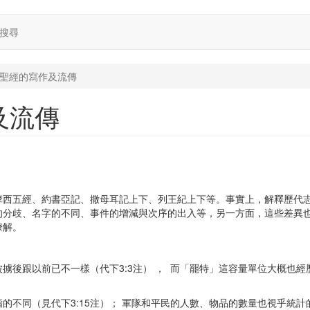
搜尋
聖經的寫作及流傳
及流傳
摩西五經、約書亞記、撒母耳記上下、列王紀上下等。事實上，解釋歷代
的分歧、名字的不同、事件的增減與次序的出入等，另一方面，這些差異
瞭解。
後跟以前已不一樣（代下3:3注） ， 而「罷特」這容量單位大概也經
不同（見代下3:15注）； 軍隊和平民的人數、物品的數量也視乎統計