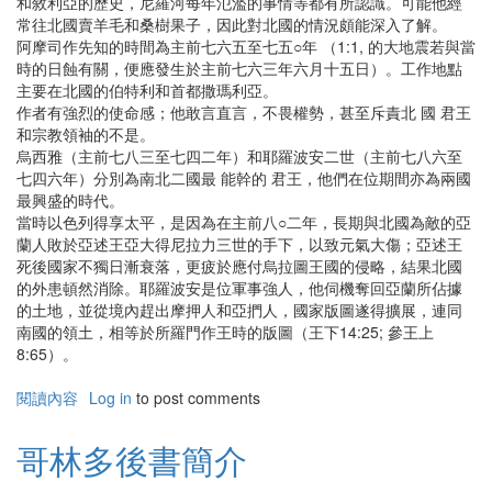
和敘利亞的歷史，尼羅河每年氾濫的事情等都有所認識。可能他經
常往北國賣羊毛和桑樹果子，因此對北國的情況頗能深入了解。
阿摩司作先知的時間為主前七六五至七五○年 （1:1, 的大地震若與當
時的日蝕有關，便應發生於主前七六三年六月十五日）。工作地點
主要在北國的伯特利和首都撒瑪利亞。
作者有強烈的使命感；他敢言直言，不畏權勢，甚至斥責北 國 君王
和宗教領袖的不是。
烏西雅（主前七八三至七四二年）和耶羅波安二世（主前七八六至
七四六年）分別為南北二國最 能幹的 君王，他們在位期間亦為兩國
最興盛的時代。
當時以色列得享太平，是因為在主前八○二年，長期與北國為敵的亞
蘭人敗於亞述王亞大得尼拉力三世的手下，以致元氣大傷；亞述王
死後國家不獨日漸衰落，更疲於應付烏拉圖王國的侵略，結果北國
的外患頓然消除。耶羅波安是位軍事強人，他伺機奪回亞蘭所佔據
的土地，並從境內趕出摩押人和亞捫人，國家版圖遂得擴展，連同
南國的領土，相等於所羅門作王時的版圖（王下14:25; 參王上
8:65）。
閱讀內容
有
Log in
to post comments
關
阿
哥林多後書簡介
摩
司