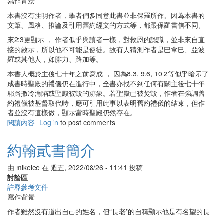
寫作背景
本書沒有注明作者，學者們多同意此書並非保羅所作。因為本書的
文筆、風格、推論及引用舊約經文的方式等，都跟保羅書信不同。
來2:3更顯示 ， 作者似乎與讀者一樣，對救恩的認識，並非來自直
接的啟示，所以他不可能是使徒。故有人猜測作者是巴拿巴、亞波
羅或其他人，如腓力、路加等。
本書大概於主後七十年之前寫成 ， 因為8:3; 9:6; 10:2等似乎暗示了
成書時聖殿的禮儀仍在進行中，全書亦找不到任何有關主後七十年
耶路撒冷淪陷或聖殿被毀的跡象。若聖殿已被焚毀，作者在強調舊
約禮儀被基督取代時，應可引用此事以表明舊約禮儀的結束，但作
者並沒有這樣做，顯示當時聖殿仍然存在。
閱讀內容
有
Log in
to post comments
關
希
約翰貳書簡介
伯
來
由
mikelee
在
週五, 2022/08/26 - 11:41
投稿
書
討論區
簡
註釋參考文件
介
寫作背景
作者雖然沒有道出自己的姓名，但“長老”的自稱顯示他是有名望的長