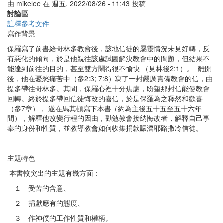
由
mikelee
在
週五, 2022/08/26 - 11:43
投稿
書
討論區
簡
註釋參考文件
介
寫作背景
保羅寫了前書給哥林多教會後，該地信徒的屬靈情況未見好轉，反
有惡化的傾向，於是他親往該處試圖解決教會中的間題，但結果不
能達到前往的目的，甚至雙方鬧得很不愉快 （見林後2:1）。 離開
後，他在憂愁痛苦中（參2:3; 7:8）寫了一封嚴厲責備教會的信，由
提多帶往哥林多。其間，保羅心裡十分焦慮，盼望那封信能使教會
回轉。終於提多帶回信徒悔改的喜信，於是保羅為之釋然和歡喜
（參7章）， 遂在馬其頓寫下本書（約為主後五十五至五十六年
間），解釋他改變行程的因由，勸勉教會接納悔改者，解釋自己事
奉的身份和性質，並教導教會如何收集捐款賑濟耶路撒冷信徒。
主題特色
本書較突出的主題有幾方面：
１ 受苦的含意、
２ 捐獻應有的態度、
３ 作神僕的工作性質和權柄。