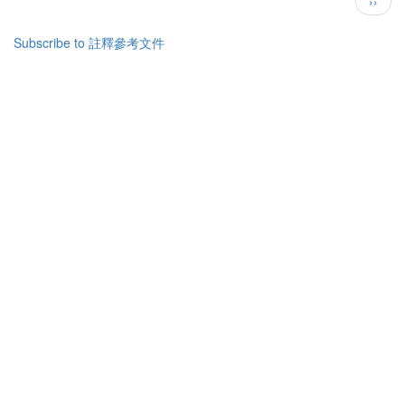
下
››
羅
一
西
頁
書
Subscribe to 註釋參考文件
簡
介