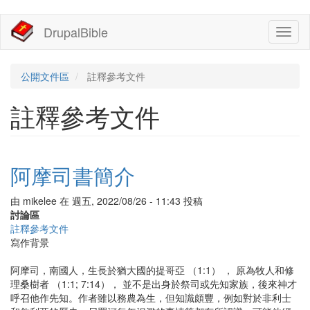
移
DrupalBible
Toggl
至
naviga
主
內
容
公開文件區
註釋參考文件
註釋參考文件
阿摩司書簡介
由
mikelee
在
週五, 2022/08/26 - 11:43
投稿
討論區
註釋參考文件
寫作背景
阿摩司，南國人，生長於猶大國的提哥亞 （1:1） ， 原為牧人和修
理桑樹者 （1:1; 7:14）， 並不是出身於祭司或先知家族，後來神才
呼召他作先知。作者雖以務農為生，但知識頗豐，例如對於非利士