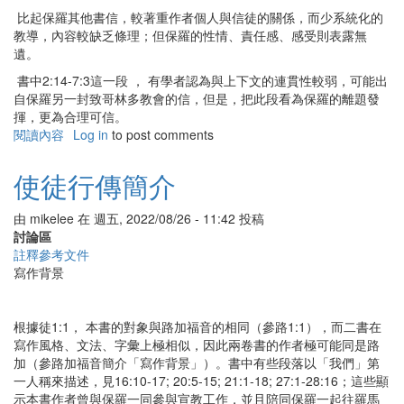
比起保羅其他書信，較著重作者個人與信徒的關係，而少系統化的
教導，內容較缺乏條理；但保羅的性情、責任感、感受則表露無
遺。
書中2:14-7:3這一段 ， 有學者認為與上下文的連貫性較弱，可能出
自保羅另一封致哥林多教會的信，但是，把此段看為保羅的離題發
揮，更為合理可信。
閱讀內容
有
Log in
to post comments
關
哥
使徒行傳簡介
林
多
由
mikelee
在
週五, 2022/08/26 - 11:42
投稿
後
討論區
書
註釋參考文件
簡
寫作背景
介
根據徒1:1， 本書的對象與路加福音的相同（參路1:1），而二書在
寫作風格、文法、字彙上極相似，因此兩卷書的作者極可能同是路
加（參路加福音簡介「寫作背景」）。書中有些段落以「我們」第
一人稱來描述，見16:10-17; 20:5-15; 21:1-18; 27:1-28:16；這些顯
示本書作者曾與保羅一同參與宣教工作，並且陪同保羅一起往羅馬