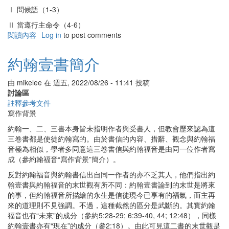
Ⅰ 問候語（1-3）
Ⅱ 當遵行主命令（4-6）
閱讀內容
有
Log in
to post comments
關
約
約翰壹書簡介
翰
貳
由
mikelee
在
週五, 2022/08/26 - 11:41
投稿
書
討論區
簡
註釋參考文件
介
寫作背景
約翰一、二、三書本身皆未指明作者與受書人，但教會歷來認為這
三卷書都是使徒約翰寫的。由於書信的內容、措辭、觀念與約翰福
音極為相似，學者多同意這三卷書信與約翰福音是由同一位作者寫
成（參約翰福音“寫作背景”簡介）。
反對約翰福音與約翰書信出自同一作者的亦不乏其人，他們指出約
翰壹書與約翰福音的末世觀有所不同：約翰壹書論到的末世是將來
的事，但約翰福音所描繪的永生是信徒現今已享有的福氣，而主再
來的道理則不見強調。不過，這種截然的區分是武斷的。其實約翰
福音也有“未來”的成分（參約5:28-29; 6:39-40, 44; 12:48），同樣
約翰壹書亦有“現在”的成分（參2:18）。由此可見這二書的末世觀是