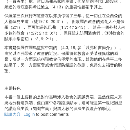
（一百英里）處。昔日為弗呂家的重鎮，但至新約時代已經沒落，
鄰近的老底嘉與希拉波立（4:13）的重要性都駕乎其上。
保羅第三次旅行布道曾在以弗所停留了三年，使一切住在亞西亞的
人都聽見主道 （徒19:10; 20:31） 。 但歌羅西教會的始創人不是保
羅（2:1）， 而可能是以巴弗 （1:7; 4:12-13）。 這是一個外邦人占
多數的教會（1:27; 2:13; 3:7）。保羅雖未訪問過他們，但與教會的
關系非常密切（1:3, 9; 2:1）。
本書是保羅在羅馬監獄中寫的 （4:3, 18; 參「以弗所書簡介」） 。
由於以巴弗帶來了教會的近況。保羅得知教會正受某種異端的威
脅，所以一方面寫信稱讚教會信望愛的表現，鼓勵他們在善事上多
結果子，另一方面更警戒他們謹防錯誤的教訓，免得失去福音的盼
望。
主題特色
本書一個主要目的是對付當時滲入教會的詭譎異端。雖然保羅未系
統地分析這異端，但由書中各種證據顯示，這可能是第一世紀雛型
的諾斯底主義（知識主義）與猶太教的律法主義混合的學說。
閱讀內容
有
Log in
to post comments
關
歌
Pagination