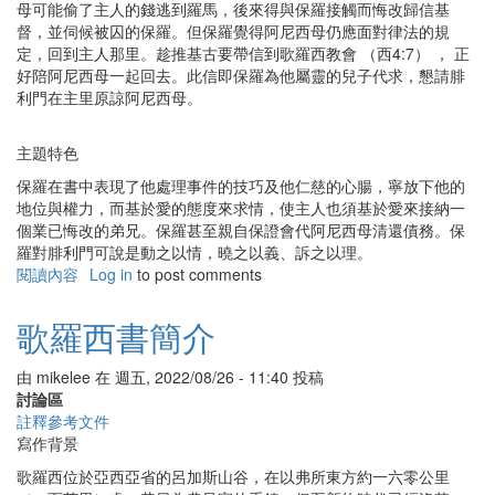
母可能偷了主人的錢逃到羅馬，後來得與保羅接觸而悔改歸信基
督，並伺候被囚的保羅。但保羅覺得阿尼西母仍應面對律法的規
定，回到主人那里。趁推基古要帶信到歌羅西教會 （西4:7） ， 正
好陪阿尼西母一起回去。此信即保羅為他屬靈的兒子代求，懇請腓
利門在主里原諒阿尼西母。
主題特色
保羅在書中表現了他處理事件的技巧及他仁慈的心腸，寧放下他的
地位與權力，而基於愛的態度來求情，使主人也須基於愛來接納一
個業已悔改的弟兄。保羅甚至親自保證會代阿尼西母清還債務。保
羅對腓利門可說是動之以情，曉之以義、訴之以理。
閱讀內容
有
Log in
to post comments
關
腓
歌羅西書簡介
利
門
由
mikelee
在
週五, 2022/08/26 - 11:40
投稿
書
討論區
簡
註釋參考文件
介
寫作背景
歌羅西位於亞西亞省的呂加斯山谷，在以弗所東方約一六零公里