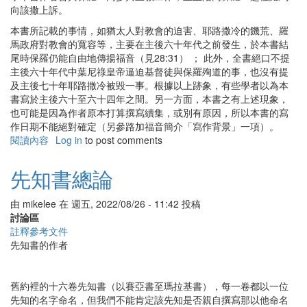
向該撒上訴。
本書所記載的事情，如猶太人對教會的迫害、耶路撒冷的饑荒、羅
馬政府對教會的寬容等，主要在主後六十年代之前發生，於本書結
尾時保羅仍能自由地傳揚福音（見28:31） ； 此外，全書絕口不提
主後六十年代中葉尼祿皇帝逼迫基督徒與保羅殉道的事，也沒有提
及主後七十年耶路撒冷被毀一事。根據以上跡象，有些學者以為本
書寫於主後六十至六十四年之間。另一方面，本書之有上述現象，
也可能是因為作者原本打算撰寫續集，或別有原因，所以本書的寫
作日期不能絕對確定（另參路加福音簡介「寫作背景」一項）。
閱讀內容
有
Log in
to post comments
關
使
先知書總論
徒
行
由
mikelee
在
週五, 2022/08/26 - 11:42
投稿
傳
討論區
簡
註釋參考文件
介
先知書的作者
舊約裡的十六卷先知書（以賽亞書至瑪拉基書），每一卷都以一位
先知的名字命名，但我們不能肯定該先知是否親自撰寫那以他命名