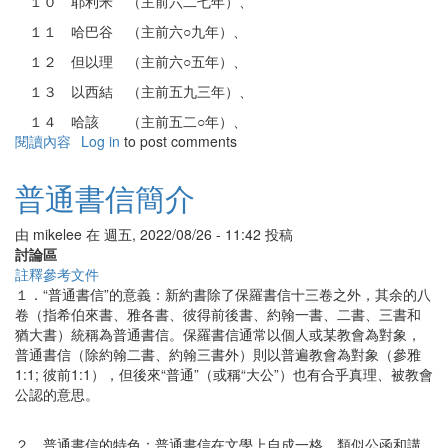
１０ 耶利米 （主前六二七年）、
１１ 哈巴谷 （主前六○九年）、
１２ 但以理 （主前六○五年）、
１３ 以西結 （主前五九三年）、
１４ 哈該 （主前五二○年）、
閱讀內容
有
Log in
to post comments
關
先
普通書信簡介
知
書
由
mikelee
在
週五, 2022/08/26 - 11:42
投稿
總
討論區
論
註釋參考文件
１．“普通書信”的意義：新約書除了保羅書信十三卷之外，其余的八
卷（指希伯來書、雅各書、彼得前後書、約翰一書、二書、三書和
猶大書）統稱為普通書信。保羅書信通常以個人或某教會為對象，
普通書信（除約翰二書、約翰三書外）則以普遍教會為對象（參雅
1:1; 彼前1:1），但後來“普通”（或稱“大公”）也有合乎真理、被教會
公認的意思。
２．普通書信的特色：普通書信在文學上自成一格，類似公函和講