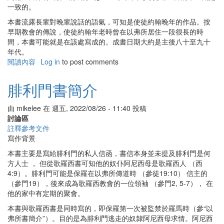
一致的。
本書流露長輩對晚輩說話的語氣，可知是使徒約翰晚年的作品。按
早期教會的傳說，使徒約翰年老時曾在以弗所居住一段很長的時
間，本書可能就是在該處寫成的。成書日期大約是主後八十至九十
年代。
閱讀內容
有
Log in
to post comments
關
約
腓利門書簡介
翰
壹
由
mikelee
在
週五, 2022/08/26 - 11:40
投稿
書
討論區
簡
註釋參考文件
介
寫作背景
本書主要是寫給腓利門的私人信函，書信本身並未提及腓利門是何
方人士 ， 但從歌羅西書可知他的奴仆阿尼西母是歌羅西人 （西
4:9）。腓利門可能是保羅在以弗所傳道時 （參徒19:10） 信主的
（參門19），後來成為歌羅西教會的一位領袖 （參門2, 5-7）， 在
他的家中有定期的聚會。
本書與歌羅西書是同時寫的，即保羅第一次被監禁於羅馬時（參“以
弗所書簡介”）。目的是為腓利門逃走的奴隸阿尼西母求情。阿尼西