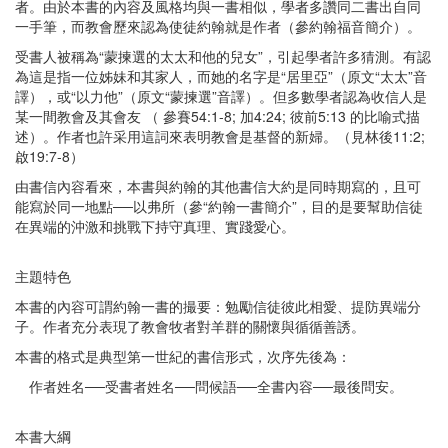
者。由於本書的內容及風格均與一書相似，學者多讚同二書出自同
一手筆，而教會歷來認為使徒約翰就是作者（參約翰福音簡介）。
受書人被稱為“蒙揀選的太太和他的兒女”，引起學者許多猜測。有認
為這是指一位姊妹和其家人，而她的名字是“居里亞”（原文“太太”音
譯），或“以力他”（原文“蒙揀選”音譯）。但多數學者認為收信人是
某一間教會及其會友 （ 參賽54:1-8; 加4:24; 彼前5:13 的比喻式描
述）。作者也許采用這詞來表明教會是基督的新婦。（見林後11:2;
啟19:7-8）
由書信內容看來，本書與約翰的其他書信大約是同時期寫的，且可
能寫於同一地點──以弗所（參“約翰一書簡介”，目的是要幫助信徒
在異端的沖激和挑戰下持守真理、實踐愛心。
主題特色
本書的內容可謂約翰一書的撮要：勉勵信徒彼此相愛、提防異端分
子。作者充分表現了教會牧者對羊群的關懷與循循善誘。
本書的格式是典型第一世紀的書信形式，次序先後為：
作者姓名──受書者姓名──問候語──全書內容──最後問安。
本書大綱