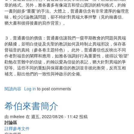
章的格式。另外，雅各書多有像箴言和登山寶訓的精句格式，約翰
一書則頗多“重覆”的手法。大體上，普通書信含有非常濃厚的倫理意
味，較少討論教議問題，卻不時針對異端大事抨擊（見約翰書信、
猶大書和彼得後書的寫作背景）。
３．普通書信的價值：普通書信讓我們一窺早期教會的問題與異端
的騷擾，並明白使徒及先聖的教訓如何及時制止異端邪說，保存基
督福音的真純（參各卷主題特色）。此外，普通書信也反映出不同
作者對福音的闡釋和應用，如雅各強調好行為重要性，彼得以“盼望”
勸勉在苦難中的信徒，約翰以愛為信徒的表記，猶大針對異端的爭
辯等。這些不同的重點與保羅書信的教訓並非彼此衡突，反而互相
補充，顯出他們的一致性與神啟示的全備。
閱讀內容
有
Log in
to post comments
關
普
希伯來書簡介
通
書
由
mikelee
在
週五, 2022/08/26 - 11:42
投稿
信
討論區
簡
註釋參考文件
介