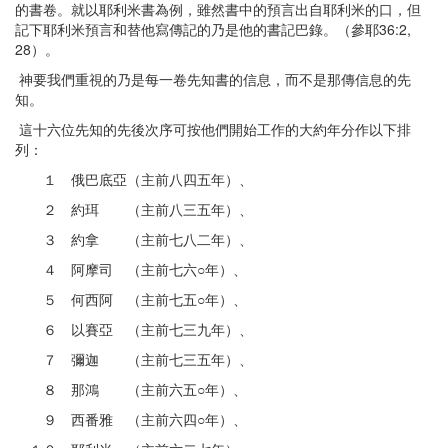
的書卷。就以耶利米書為例，雖然書中的預言出自耶利米的口，但
記下耶利米預言和替他寫傳記的乃是他的書記巴錄。（參耶36:2,
28）。
神要我們重視的乃是每一卷先知書的信息，而不是那傳信息的先
知。
這十六位先知的先後次序可按他們開始工作的大約年分作以下排
列：
１ 俄巴底亞（主前八四五年）、
２ 約珥 （主前八三五年）、
３ 約拿 （主前七八二年）、
４ 阿摩司 （主前七六○年）、
５ 何西阿 （主前七五○年）、
６ 以賽亞 （主前七三九年）、
７ 彌迦 （主前七三五年）、
８ 那鴻 （主前六五○年）、
９ 西番雅 （主前六四○年）、