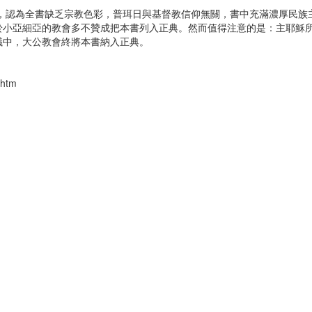
，認為全書缺乏宗教色彩，普珥日與基督教信仰無關，書中充滿濃厚民族
於小亞細亞的教會多不贊成把本書列入正典。然而值得注意的是：主耶穌
議中，大公教會終將本書納入正典。
.htm