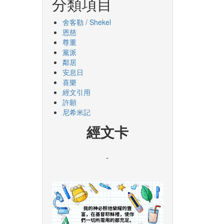
分類項目
舍客勒 / Shekel
恩慈
尊重
黨派
鄰居
安息日
喜樂
經文引用
許願
尼希米記
經文卡
-