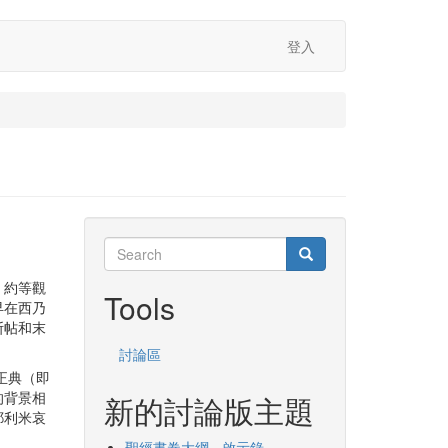
登入
Search
Search
Search
、約等觀
Tools
早在西乃
斯帖和末
討論區
正典（即
的背景相
新的討論版主題
耶利米哀
聖經書卷大綱 - 啟示錄