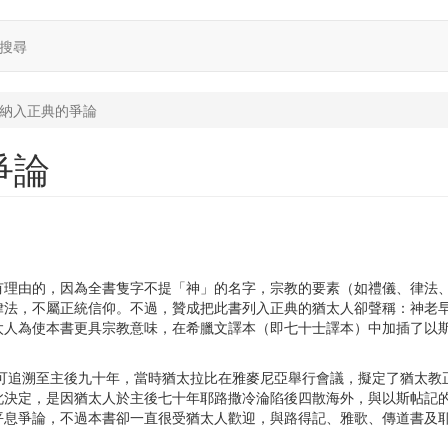
搜尋
納入正典的爭論
爭論
有理由的，因為全書隻字不提「神」的名字，宗教的要素（如禮儀、律法
律法，不屬正統信仰。不過，贊成把此書列入正典的猶太人卻聲稱：神老
太人為使本書更具宗教意味，在希臘文譯本（即七十士譯本）中加插了以
可追溯至主後九十年，當時猶太拉比在雅麥尼亞舉行會議，擬定了猶太教
此決定，是因猶太人於主後七十年耶路撒冷淪陷後四散海外，與以斯帖記
平息爭論，不過本書卻一直很受猶太人歡迎，與路得記、雅歌、傳道書及