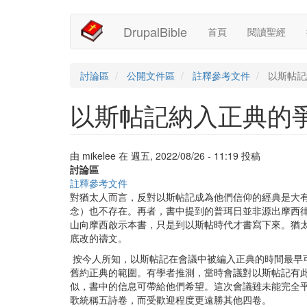
Main
User
移
DrupalBible
首頁
閱讀聖經
至
navigation
account
主
內
menu
容
討論區
公開文件區
註釋參考文件
以斯帖記
以斯帖記納入正典的
由
mikelee
在
週五, 2022/08/26 - 11:19
投稿
討論區
註釋參考文件
對猶太人而言，反對以斯帖記成為他們信仰的經典是大
念）也不存在。再者，書中提到的普珥日並非源出摩西
山向摩西啟示本書，只是到以斯帖時代才書寫下來。猶
底改的禱文。
按今人所知，以斯帖記在會議中被編入正典的時間最早
舊約正典的範圍。有學者推測，當時會議對以斯帖記有
似，書中的信息可帶給他們希望。這次會議雖未能完全
歌統稱五詩卷，而受歡迎程度更遠勝其他四卷。