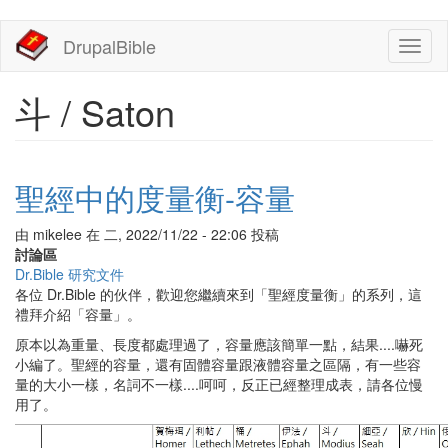
移
DrupalBible
Toggl
至
naviga
主
內
斗 / Saton
容
聖經中的度量衡-容量
由
mikelee
在
二, 2022/11/22 - 22:06
投稿
討論區
Dr.Bible 研究文件
各位 Dr.Bible 的伙伴，歡迎您繼續來到「聖經度量衡」的系列，這
禮拜介紹「容量」。
原本以為重量、長度都處理過了，容量應該簡單一點，結果....嚇死
小編了。聖經的容量，還有固體容量跟液體容量之區隔，有一些容
量的大小一樣，名詞不一樣....呵呵，反正已經整理成表，請各位慢
用了。