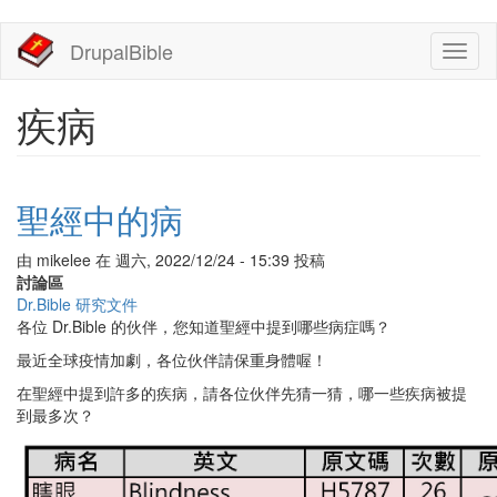
移
DrupalBible
Toggl
至
naviga
主
內
疾病
容
聖經中的病
由
mikelee
在
週六, 2022/12/24 - 15:39
投稿
討論區
Dr.Bible 研究文件
各位 Dr.Bible 的伙伴，您知道聖經中提到哪些病症嗎？
最近全球疫情加劇，各位伙伴請保重身體喔！
在聖經中提到許多的疾病，請各位伙伴先猜一猜，哪一些疾病被提
到最多次？