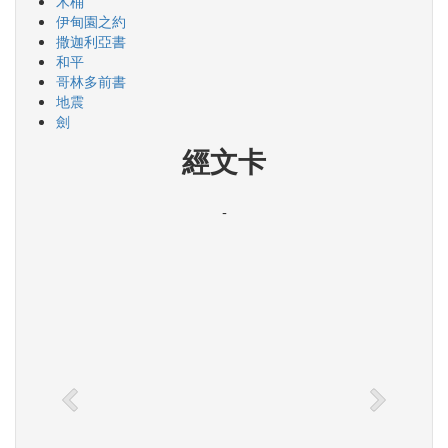
木桶
伊甸園之約
撒迦利亞書
和平
哥林多前書
地震
劍
經文卡
-