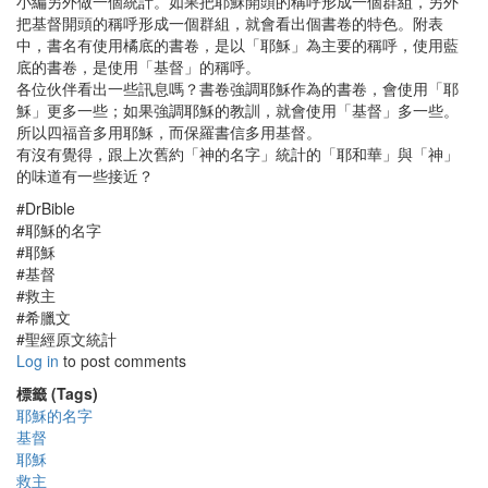
小編另外做一個統計。如果把耶穌開頭的稱呼形成一個群組，另外
把基督開頭的稱呼形成一個群組，就會看出個書卷的特色。附表
中，書名有使用橘底的書卷，是以「耶穌」為主要的稱呼，使用藍
底的書卷，是使用「基督」的稱呼。
各位伙伴看出一些訊息嗎？書卷強調耶穌作為的書卷，會使用「耶
穌」更多一些；如果強調耶穌的教訓，就會使用「基督」多一些。
所以四福音多用耶穌，而保羅書信多用基督。
有沒有覺得，跟上次舊約「神的名字」統計的「耶和華」與「神」
的味道有一些接近？
#DrBible
#耶穌的名字
#耶穌
#基督
#救主
#希臘文
#聖經原文統計
Log in
to post comments
標籤 (Tags)
耶穌的名字
基督
耶穌
救主