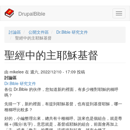
移
DrupalBible
Toggl
至
naviga
主
內
容
討論區
公開文件區
Dr.Bible 研究文件
聖經中的主耶穌基督
聖經中的主耶穌基督
由
mikelee
在
週六, 2022/12/10 - 17:09
投稿
討論區
Dr.Bible 研究文件
各位 Dr.Bible 的伙伴，您知道新約裡面，有多少種對耶穌的稱呼
嗎？
先猜一下，新約裡面，有提到耶穌基督，也有提到基督耶穌，哪一
種稱呼比較多？
好的，小編整理出來，總共有十種稱呼。說來也是個組合，就是尊
稱＋(職分/名字)，意思就是，基督或耶穌的組合，前面會再加上
「主」或者「救主」的尊稱，這樣排列起來，就有十種了。