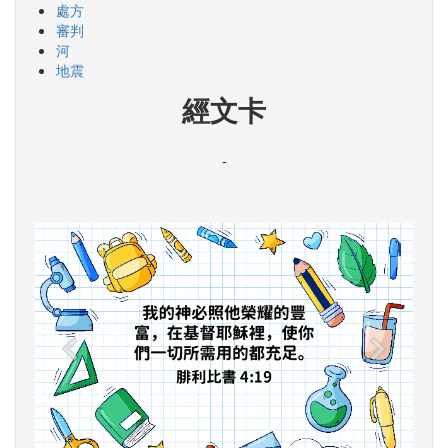
處方
審判
河
地震
經文卡
-