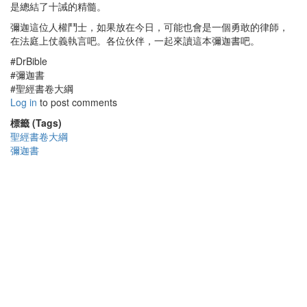
是總結了十誡的精髓。
彌迦這位人權鬥士，如果放在今日，可能也會是一個勇敢的律師，
在法庭上仗義執言吧。各位伙伴，一起來讀這本彌迦書吧。
#DrBible
#彌迦書
#聖經書卷大綱
Log in
to post comments
標籤 (Tags)
聖經書卷大綱
彌迦書