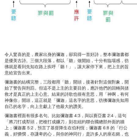
令人驚喜的是，農家出身的彌迦，卻寫得一首好詩，整本彌迦書都
是優美古詩。三個大段落，都以「聽」做開始，十分有臨場感，彷
彿就是看到先知在路上疾呼「聽！」，讓大家停下來，把上主的旨
意給宣告出來。
彌迦書的結構完整，三段都用「聽」開頭，接著針對這個對象，開
始了警告與刑罰。但這不是上主的主要目的，應許他們的回轉與拯
救才是真正的上主心意。結束的詩歌也很有意思，用「神啊，有何
神像你」開頭，這正就是「彌迦」這名字的意思，彷彿彌迦先知用
自己的名字，向上主獻上了他最大的讚美。
彌迦書裡面有很多名句。比如彌迦書 4:3，與以賽亞書 2:4，這句
「將刀打成犁頭，把槍打成鐮刀」刻在紐約聯合國總部外面的牆
上；彌迦書 5:2，預言了基督降生在伯利恆；彌迦書 6:8 的「行公
義，好憐憫，存謙卑的心，與你的神同行」是許多人的座右銘，也