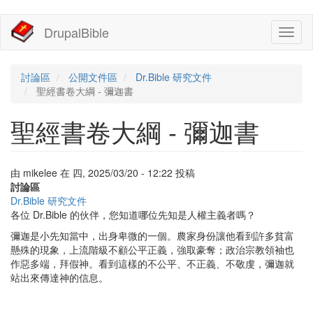
移
DrupalBible
Toggl
至
naviga
主
內
容
討論區
公開文件區
Dr.Bible 研究文件
聖經書卷大綱 - 彌迦書
聖經書卷大綱 - 彌迦書
由
mikelee
在
四, 2025/03/20 - 12:22
投稿
討論區
Dr.Bible 研究文件
各位 Dr.Bible 的伙伴，您知道哪位先知是人權主義者嗎？
彌迦是小先知當中，出身卑微的一個。農家身份讓他看到許多貧富
懸殊的現象，上流階級不顧公平正義，強取豪奪；政治宗教領袖也
作惡多端，拜假神。看到這樣的不公平、不正義、不敬虔，彌迦就
站出來傳達神的信息。