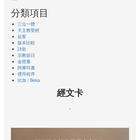
分類項目
三位一體
天主教聖經
起誓
版本比較
詩歌
宗教節日
金燈臺
阿摩司書
禮拜程序
比加 / Beka
經文卡
-