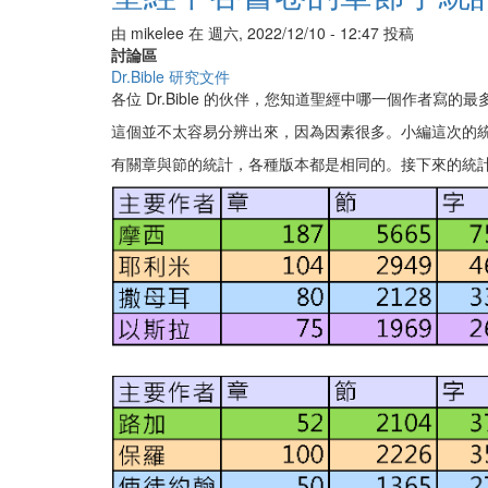
的
由
mikelee
在
週六, 2022/12/10 - 12:47
投稿
意
討論區
義
Dr.Bible 研究文件
與
各位 Dr.Bible 的伙伴，您知道聖經中哪一個作者寫的最
不
同
這個並不太容易分辨出來，因為因素很多。小編這次的
用
有關章與節的統計，各種版本都是相同的。接下來的統
法