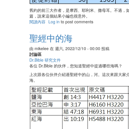
舊約的前三大作者，是摩西、耶利米、撒母耳。不過，
篇，說來這個結果小編也很意外。
閱讀內容
有
Log in
to post comments
關
聖
聖經中的海
經
中
由
mikelee
在
週六, 2022/12/10 - 00:00
投稿
各
討論區
書
Dr.Bible 研究文件
卷
各位 Dr.Bible 的伙伴，您知道聖經中提過哪些海嗎？
的
章
上次跟各位伙伴介紹過聖經中的山，河。這次來跟大家介
節
海。
字
統
計