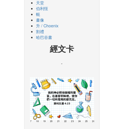
天堂
伯利恆
軛
畫像
升 / Choenix
割禮
哈巴谷書
經文卡
-
13
14
15
16
17
18
19
20
21
22
23
24
25
26
27
28
29
30
3