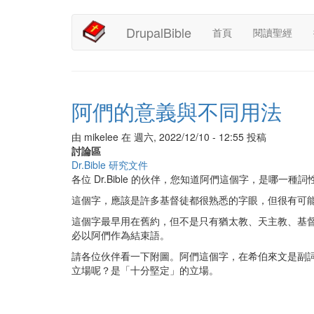
Main
User
移
DrupalBible
首頁
閱讀聖經
至
navigation
account
主
內
menu
容
阿們的意義與不同用法
由
mikelee
在
週六, 2022/12/10 - 12:55
投稿
討論區
Dr.Bible 研究文件
各位 Dr.Bible 的伙伴，您知道阿們這個字，是哪一種詞
這個字，應該是許多基督徒都很熟悉的字眼，但很有可
這個字最早用在舊約，但不是只有猶太教、天主教、基
必以阿們作為結束語。
請各位伙伴看一下附圖。阿們這個字，在希伯來文是副
立場呢？是「十分堅定」的立場。