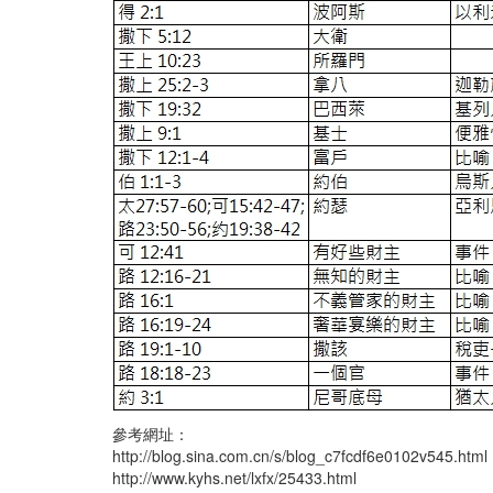
參考網址：
http://blog.sina.com.cn/s/blog_c7fcdf6e0102v545.html
http://www.kyhs.net/lxfx/25433.html