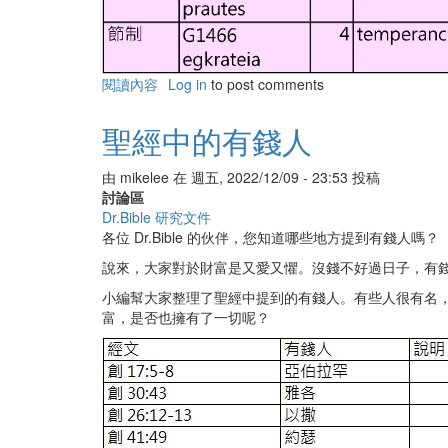
閱讀內容
有
Log in
to post comments
關
聖
聖經中的有錢人
靈
的
由
mikelee
在
週五, 2022/12/09 - 23:53
投稿
九
討論區
種
Dr.Bible 研究文件
果
各位 Dr.Bible 的伙伴，您知道哪些地方提到有錢人嗎？
子
說來，大家對於財富是又愛又懼。沒錢不好過日子，有
小編幫大家整理了聖經中提到的有錢人。有些人很有名
富，是否也擁有了一切呢？