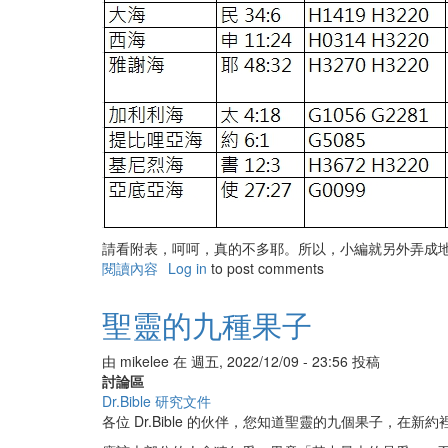
請看附表，呵呵，真的不多耶。所以，小編就另外弄成
閱讀內容
有
Log in
to post comments
關
聖
聖靈的九種果子
經
中
由
mikelee
在
週五, 2022/12/09 - 23:56
投稿
的
討論區
海
Dr.Bible 研究文件
各位 Dr.Bible 的伙伴，您知道聖靈的九個果子，在