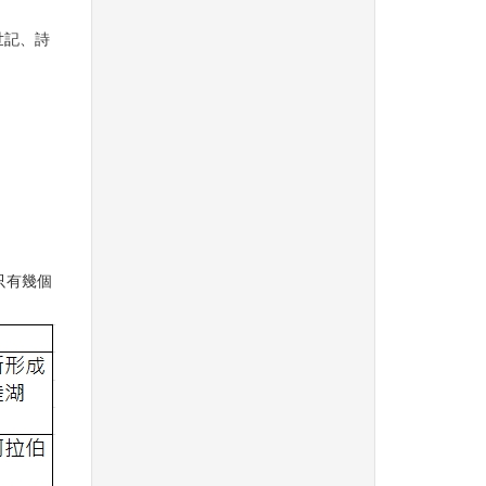
世記、詩
只有幾個