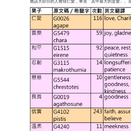
應該大部分的人會猜仁愛，畢竟「其中最大的是愛」。至於