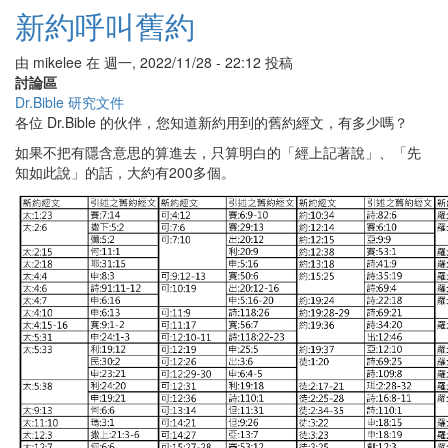
基
新約呼叫舊約
督
徒
由
mikelee
在
週一, 2022/11/28 - 22:12
投稿
一
討論區
定
Dr.Bible 研究文件
要
各位 Dr.Bible 的伙伴，您知道新約用到的舊約經文，有多少嗎？
背
的
如果不把有隱含意思的算進去，只算明白的「經上記著說」、「先
經
知如此說」的話，大約有200多個。
文