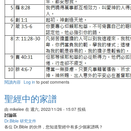
閱讀內容
有
Log in
to post comments
關
熱
聖經中的家譜
門
聖
由
mikelee
在
週六, 2022/11/26 - 15:07
投稿
經
討論區
經
Dr.Bible 研究文件
節
各位 Dr.Bible 的伙伴，您知道聖經中有多少個家譜嗎？