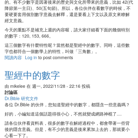
的。有不少數字是因著後來的歷史與文化所帶來的意義，比如 42(代
降節第一主日)、50(五旬節)。所以，各位伙伴在看數字的時候，不
要硬要套用個別數字意義去解釋，還是要看上下文以及原文來瞭解
經文意義。
今天的重點不是補充上週的內容喔，請大家仔細看下面的幾個特別
的數字：120, 153, 666。
這三個數字有什麼特性呢？當然都是聖經中的數字。同時，這些數
字也都符合一個數學上的特性，叫做「三角數」。
閱讀內容
有
Log in
to post comments
關
聖
聖經中的數字
經
中
由
mikelee
在
週一, 2022/11/28 - 22:16
投稿
的
討論區
數
Dr.Bible 研究文件
字
各位 Dr.Bible 的伙伴，您知道聖經中的數字，都隱含一些意義嗎？
2.0
好的，小編知道這個話題得很小心，不然就變成網路神棍了....
請各位伙伴看資料表，很多的數字在解經過程中，都會帶著一些背
後的隱含意義。但是，有不少的意義是後來累加上去的，那就要小
心看一下了。