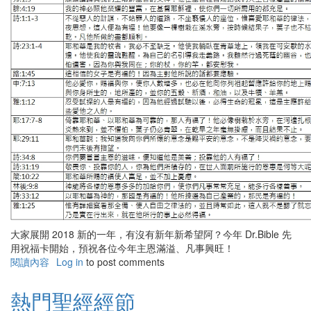
大家展開 2018 新的一年，有沒有新年新希望阿？今年 Dr.Bible 先
用祝福卡開始，預祝各位今年主恩滿溢、凡事興旺！
閱讀內容
有
Log in
to post comments
關
熱
熱門聖經經節
門