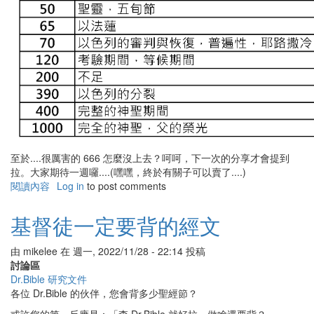
至於....很厲害的 666 怎麼沒上去？呵呵，下一次的分享才會提到
拉。大家期待一週囉....(嘿嘿，終於有關子可以賣了....)
閱讀內容
有
Log in
to post comments
關
聖
基督徒一定要背的經文
經
中
由
mikelee
在
週一, 2022/11/28 - 22:14
投稿
的
討論區
數
Dr.Bible 研究文件
字
各位 Dr.Bible 的伙伴，您會背多少聖經節？