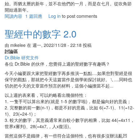
始。而猶太曆的新年，並不在他們的一月，而是在七月。從吹角節
開始過新年。
閱讀內容
有
1 篇回應
Log in
to post comments
關
宗
聖經中的數字 2.0
教
節
由
mikelee
在
週一, 2022/11/28 - 22:18
投稿
期
討論區
Dr.Bible 研究文件
各位 Dr.Bible 的伙伴，您覺得上週的聖經數字有趣嗎？
今天小編要跟大家把聖經數字再多推演一點點....如果您對聖經是很
保守的觀點，那就把今天這篇當作是個學術探討就好。ㄟ....同時也
切勿把今天的文章當作預言的材料，這個小編擔當不起...
以上週的表來看，可以約略看出幾個特性：
1. 一隻手可以算出來的(就是 1-5 的數字啦)，都是偏向好的意義；
2. 完整數的前一數(n-1)，都是不好的意義，比如 6(=7-1)、11(=12-
1)、23(=24-1)；
3. 較大的數字，其意義通常來自較小數字的相乘，比如 44(=4x11，
世界x審判)、28(=4x7,，人x復活)。
當然這個不是鐵律，有一些符合這個特性，也有很多沒辦法亂凹