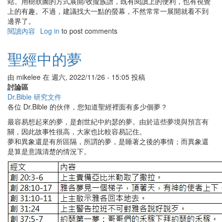
站。用樹狀圖的方式展開/收攏族譜，既有閱讀上的便利，也有視覺
上的有趣。不過，建議找大一點的螢幕，不然常常一展開就看不到
邊界了。
閱讀內容
有
Log in
to post comments
關
聖
聖經中的夢
經
中
由
mikelee
在
週六, 2022/11/26 - 15:05
投稿
的
討論區
家
Dr.Bible 研究文件
譜
各位 Dr.Bible 的伙伴，您知道聖經裡面有多少個夢？
最容易想起來的夢，是創世紀中約瑟的夢。由於這些夢境與預言有
關，因此故事性很高，大家也比較容易記住。
夢和異象還是有所區隔，所謂的夢，是睡著之後的事情；而異象還
是算是意識清楚的情況下。