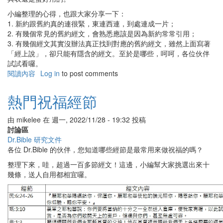
小編整理的心得，也跟大家分享一下：
1. 新約跟舊約真的連很緊，東連西連，到處連成一片；
2. 有幾個常見的舊約經文，會熟悉應該是因為新約常常引用；
3. 有幾個經文其實沒辦法真正找到對應的舊約經文，雖然上面寫著
「經上說」，卻只能有隱含的經文。至於是哪些，呵呵，各位伙伴
試試看囉。
閱讀內容
有
Log in
to post comments
關
新
熱門祝福經節
約
呼
由
mikelee
在
週一, 2022/11/28 - 19:32
投稿
叫
討論區
舊
Dr.Bible 研究文件
約
各位 Dr.Bible 的伙伴，您知道哪些經節是最常用來做祝福的嗎？
整理下來，哇，超過一百多節經文！這邊，小編幫大家挑選出來十
幾條，送人自用都相宜囉。