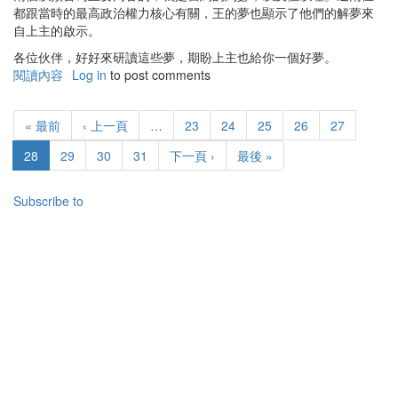
都跟當時的最高政治權力核心有關，王的夢也顯示了他們的解夢來
自上主的啟示。
各位伙伴，好好來研讀這些夢，期盼上主也給你一個好夢。
閱讀內容
有
Log in
to post comments
關
Pagination
聖
First
« 最前
Previous
‹ 上一頁
…
頁
23
頁
24
頁
25
頁
26
頁
27
經
page
page
面
面
面
面
面
中
目
28
頁
29
頁
30
頁
31
下
下一頁 ›
Last
最後 »
的
前
面
面
面
一
page
夢
頁
頁
Subscribe to
面