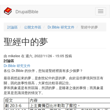
移
DrupalBible
Toggl
至
naviga
主
內
容
討論區
公開文件區
Dr.Bible 研究文件
聖經中的夢
聖經中的夢
由
mikelee
在
週六, 2022/11/26 - 15:05
投稿
討論區
Dr.Bible 研究文件
各位 Dr.Bible 的伙伴，您知道聖經裡面有多少個夢？
最容易想起來的夢，是創世紀中約瑟的夢。由於這些夢境與預言有
關，因此故事性很高，大家也比較容易記住。
夢和異象還是有所區隔，所謂的夢，是睡著之後的事情；而異象還
是算是意識清楚的情況下。