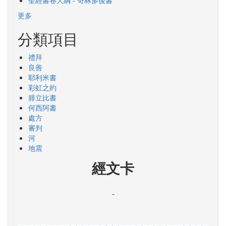
聖經書卷大綱 - 哥林多後書
更多
分類項目
禮拜
良善
耶利米書
彩虹之約
腓立比書
何西阿書
處方
審判
河
地震
經文卡
-