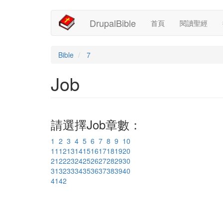
Main
User
移
DrupalBible
首頁
閱讀聖經
至
navigation
account
主
內
menu
容
Bible
7
Job
請選擇Job章數：
1
2
3
4
5
6
7
8
9
10
11
12
13
14
15
16
17
18
19
20
21
22
23
24
25
26
27
28
29
30
31
32
33
34
35
36
37
38
39
40
41
42