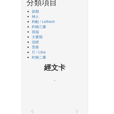
分類項目
節期
神人
利帖 / Lethech
約翰三書
祝福
大齋期
信經
苦路
斤 / Litra
約翰二書
經文卡
-