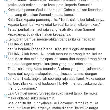
ketika tidak terlihat, maka kami pergi kepada Samuel."
Kemudian paman Saul itu berkata: "Coba ceritakan kepadaku
15
apa yang dikatakan Samuel kepada kamu."
Kata Saul kepada pamannya itu: "Terus saja diberitahukannya
kepada kami, bahwa keledai-keledai itu telah diketemukan."
16
Tetapi perihal menjadi raja yang telah dikatakan Samuel
kepadanya, tidak diceritakan kepadanya.
Kemudian Samuel mengerahkan bangsa itu ke hadapan
17
TUHAN di Mizpa
dan ia berkata kepada orang Israel itu: "Beginilah firman
TUHAN, Allah Israel: Aku telah menuntun orang Israel keluar
18
dari Mesir dan telah melepaskan kamu dari tangan orang Mesir
dan dari tangan segala kerajaan yang menindas kamu.
Tetapi sekarang kamu menolak Allahmu yang menyelamatkan
kamu dari segala malapetaka dan kesusahanmu, dengan
19
berkata: Tidak, angkatlah seorang raja atas kami. Maka sebab
itu, berdirilah kamu di hadapan TUHAN, menurut sukumu dan
menurut kaummu."
Lalu Samuel menyuruh segala suku Israel tampil ke muka,
20
maka didapati suku Benyamin.
Sesudah itu disuruhnyalah suku Benyamin tampil ke muka
menurut kaum keluarganya, maka didapati kaum keluarga