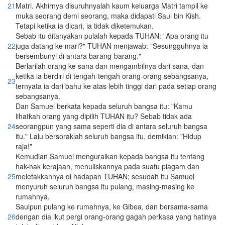
21
Matri. Akhirnya disuruhnyalah kaum keluarga Matri tampil ke
muka seorang demi seorang, maka didapati Saul bin Kish.
Tetapi ketika ia dicari, ia tidak diketemukan.
Sebab itu ditanyakan pulalah kepada TUHAN: "Apa orang itu
22
juga datang ke mari?" TUHAN menjawab: "Sesungguhnya ia
bersembunyi di antara barang-barang."
Berlarilah orang ke sana dan mengambilnya dari sana, dan
ketika ia berdiri di tengah-tengah orang-orang sebangsanya,
23
ternyata ia dari bahu ke atas lebih tinggi dari pada setiap orang
sebangsanya.
Dan Samuel berkata kepada seluruh bangsa itu: "Kamu
lihatkah orang yang dipilih TUHAN itu? Sebab tidak ada
24
seorangpun yang sama seperti dia di antara seluruh bangsa
itu." Lalu bersoraklah seluruh bangsa itu, demikian: "Hidup
raja!"
Kemudian Samuel menguraikan kepada bangsa itu tentang
hak-hak kerajaan, menuliskannya pada suatu piagam dan
25
meletakkannya di hadapan TUHAN; sesudah itu Samuel
menyuruh seluruh bangsa itu pulang, masing-masing ke
rumahnya.
Saulpun pulang ke rumahnya, ke Gibea, dan bersama-sama
26
dengan dia ikut pergi orang-orang gagah perkasa yang hatinya