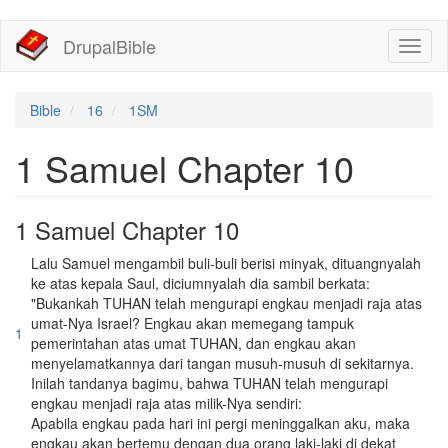
移
DrupalBible
Toggl
至
naviga
主
內
容
Bible
16
1SM
1 Samuel Chapter 10
1 Samuel Chapter 10
Lalu Samuel mengambil buli-buli berisi minyak, dituangnyalah
ke atas kepala Saul, diciumnyalah dia sambil berkata:
"Bukankah TUHAN telah mengurapi engkau menjadi raja atas
umat-Nya Israel? Engkau akan memegang tampuk
1
pemerintahan atas umat TUHAN, dan engkau akan
menyelamatkannya dari tangan musuh-musuh di sekitarnya.
Inilah tandanya bagimu, bahwa TUHAN telah mengurapi
engkau menjadi raja atas milik-Nya sendiri:
Apabila engkau pada hari ini pergi meninggalkan aku, maka
engkau akan bertemu dengan dua orang laki-laki di dekat