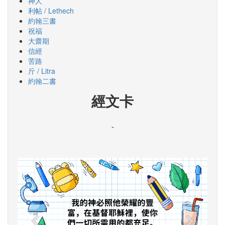
神人
利帖 / Lethech
約翰三書
祝福
大齋期
信經
苦路
斤 / Litra
約翰二書
經文卡
-