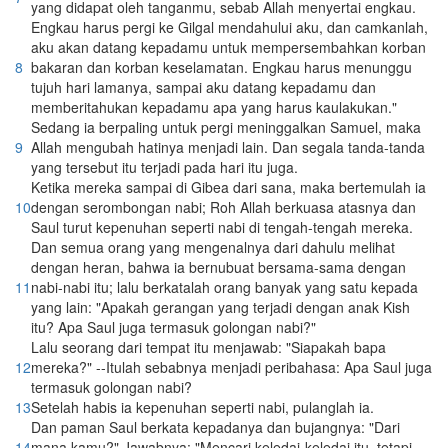
yang didapat oleh tanganmu, sebab Allah menyertai engkau.
Engkau harus pergi ke Gilgal mendahului aku, dan camkanlah,
aku akan datang kepadamu untuk mempersembahkan korban
8
bakaran dan korban keselamatan. Engkau harus menunggu
tujuh hari lamanya, sampai aku datang kepadamu dan
memberitahukan kepadamu apa yang harus kaulakukan."
Sedang ia berpaling untuk pergi meninggalkan Samuel, maka
9
Allah mengubah hatinya menjadi lain. Dan segala tanda-tanda
yang tersebut itu terjadi pada hari itu juga.
Ketika mereka sampai di Gibea dari sana, maka bertemulah ia
10
dengan serombongan nabi; Roh Allah berkuasa atasnya dan
Saul turut kepenuhan seperti nabi di tengah-tengah mereka.
Dan semua orang yang mengenalnya dari dahulu melihat
dengan heran, bahwa ia bernubuat bersama-sama dengan
11
nabi-nabi itu; lalu berkatalah orang banyak yang satu kepada
yang lain: "Apakah gerangan yang terjadi dengan anak Kish
itu? Apa Saul juga termasuk golongan nabi?"
Lalu seorang dari tempat itu menjawab: "Siapakah bapa
12
mereka?" --Itulah sebabnya menjadi peribahasa: Apa Saul juga
termasuk golongan nabi?
13
Setelah habis ia kepenuhan seperti nabi, pulanglah ia.
Dan paman Saul berkata kepadanya dan bujangnya: "Dari
14
mana kamu?" Jawabnya: "Mencari keledai-keledai itu, tetapi