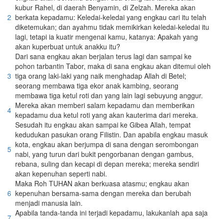
kubur Rahel, di daerah Benyamin, di Zelzah. Mereka akan
2
berkata kepadamu: Keledai-keledai yang engkau cari itu telah
diketemukan; dan ayahmu tidak memikirkan keledai-keledai itu
lagi, tetapi ia kuatir mengenai kamu, katanya: Apakah yang
akan kuperbuat untuk anakku itu?
Dari sana engkau akan berjalan terus lagi dan sampai ke
pohon tarbantin Tabor, maka di sana engkau akan ditemui oleh
3
tiga orang laki-laki yang naik menghadap Allah di Betel;
seorang membawa tiga ekor anak kambing, seorang
membawa tiga ketul roti dan yang lain lagi sebuyung anggur.
Mereka akan memberi salam kepadamu dan memberikan
4
kepadamu dua ketul roti yang akan kauterima dari mereka.
Sesudah itu engkau akan sampai ke Gibea Allah, tempat
kedudukan pasukan orang Filistin. Dan apabila engkau masuk
kota, engkau akan berjumpa di sana dengan serombongan
5
nabi, yang turun dari bukit pengorbanan dengan gambus,
rebana, suling dan kecapi di depan mereka; mereka sendiri
akan kepenuhan seperti nabi.
Maka Roh TUHAN akan berkuasa atasmu; engkau akan
6
kepenuhan bersama-sama dengan mereka dan berubah
menjadi manusia lain.
Apabila tanda-tanda ini terjadi kepadamu, lakukanlah apa saja
7