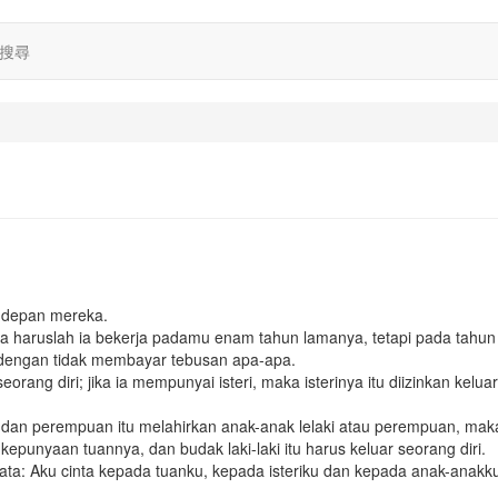
搜尋
e depan mereka.
a haruslah ia bekerja padamu enam tahun lamanya, tetapi pada tahun
, dengan tidak membayar tebusan apa-apa.
eorang diri; jika ia mempunyai isteri, maka isterinya itu diizinkan keluar
 dan perempuan itu melahirkan anak-anak lelaki atau perempuan, mak
punyaan tuannya, dan budak laki-laki itu harus keluar seorang diri.
ata: Aku cinta kepada tuanku, kepada isteriku dan kepada anak-anakk