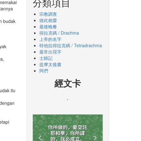
分類項目
n memakai
tannya
宗教調查
彼此相愛
ah budak
最後晚餐
得拉克碼 / Drachma
上帝的名字
特他拉得拉克碼 / Tetradrachma
yak
最常出現字
士師記
a,
提摩太後書
阿們
經文卡
udak itu
-
 dengan
etapi