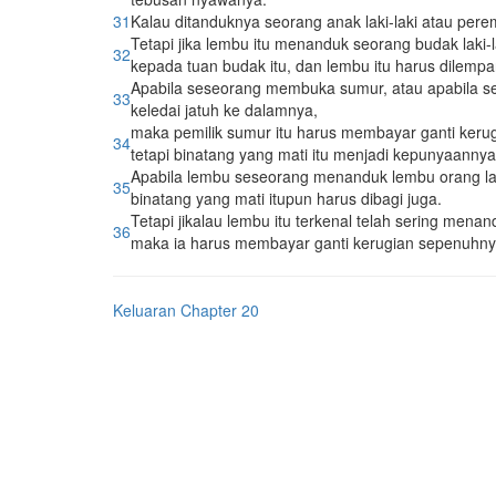
31
Kalau ditanduknya seorang anak laki-laki atau pere
Tetapi jika lembu itu menanduk seorang budak laki
32
kepada tuan budak itu, dan lembu itu harus dilempa
Apabila seseorang membuka sumur, atau apabila s
33
keledai jatuh ke dalamnya,
maka pemilik sumur itu harus membayar ganti kerug
34
tetapi binatang yang mati itu menjadi kepunyaannya
Apabila lembu seseorang menanduk lembu orang lain
35
binatang yang mati itupun harus dibagi juga.
Tetapi jikalau lembu itu terkenal telah sering men
36
maka ia harus membayar ganti kerugian sepenuhnya:
Keluaran Chapter 20