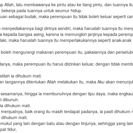
llah, lalu membawanya ke pintu atau ke tiang pintu, dan tuannya it
 bekerja pada tuannya untuk seumur hidup.
an sebagai budak, maka perempuan itu tidak boleh keluar seperti ca
ah menyediakannya bagi dirinya sendiri, maka haruslah tuannya itu men
nya kepada bangsa asing, karena ia memungkiri janjinya kepada peremp
-laki, maka haruslah tuannya itu memperlakukannya seperti anak-anak
dak boleh mengurangi makanan perempuan itu, pakaiannya dan persetu
padanya, maka perempuan itu harus diizinkan keluar, dengan tidak mem
tilah ia dihukum mati.
nkan tangannya ditentukan Allah melakukan itu, maka Aku akan menunj
ap sesamanya, hingga ia membunuhnya dengan tipu daya, maka engkau
i dibunuh.
ia dihukum mati.
 menjualnya, baik orang itu masih terdapat padanya, ia pasti dihukum 
i dihukum mati.
ukul yang lain dengan batu atau dengan tinjunya, sehingga yang lain
at tidur,