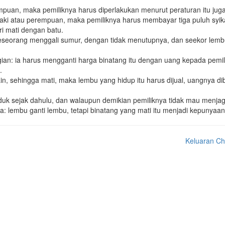
mpuan, maka pemiliknya harus diperlakukan menurut peraturan itu juga
-laki atau perempuan, maka pemiliknya harus membayar tiga puluh syik
ri mati dengan batu.
1
2
3
4
5
6
7
8
9
10
11
12
eseorang menggali sumur, dengan tidak menutupnya, dan seekor lemb
ian: ia harus mengganti harga binatang itu dengan uang kepada pemil
.
, sehingga mati, maka lembu yang hidup itu harus dijual, uangnya di
anduk sejak dahulu, dan walaupun demikian pemiliknya tidak mau menja
 lembu ganti lembu, tetapi binatang yang mati itu menjadi kepunyaan
Keluaran Ch