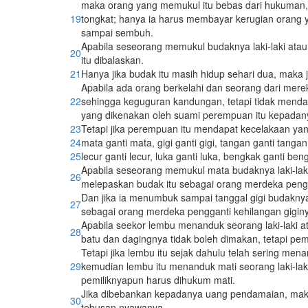
maka orang yang memukul itu bebas dari hukuman, ji
19
tongkat; hanya ia harus membayar kerugian orang
sampai sembuh.
Apabila seseorang memukul budaknya laki-laki atau
20
itu dibalaskan.
21
Hanya jika budak itu masih hidup sehari dua, maka j
Apabila ada orang berkelahi dan seorang dari me
22
sehingga keguguran kandungan, tetapi tidak mend
yang dikenakan oleh suami perempuan itu kepadan
23
Tetapi jika perempuan itu mendapat kecelakaan 
24
mata ganti mata, gigi ganti gigi, tangan ganti tangan,
25
lecur ganti lecur, luka ganti luka, bengkak ganti ben
Apabila seseorang memukul mata budaknya laki-la
26
melepaskan budak itu sebagai orang merdeka pengg
Dan jika ia menumbuk sampai tanggal gigi budaknya
27
sebagai orang merdeka pengganti kehilangan giginya
Apabila seekor lembu menanduk seorang laki-laki a
28
batu dan dagingnya tidak boleh dimakan, tetapi pem
Tetapi jika lembu itu sejak dahulu telah sering men
29
kemudian lembu itu menanduk mati seorang laki-lak
pemiliknyapun harus dihukum mati.
Jika dibebankan kepadanya uang pendamaian, maka
30
tebusan nyawanya.