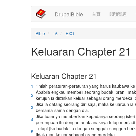
Main
User
移
DrupalBible
首頁
閱讀聖經
至
navigation
account
主
內
menu
容
Bible
16
EXO
Keluaran Chapter 21
Keluaran Chapter 21
1
"Inilah peraturan-peraturan yang harus kaubawa k
Apabila engkau membeli seorang budak Ibrani, mak
2
ketujuh ia diizinkan keluar sebagai orang merdeka
Jika ia datang seorang diri saja, maka keluarpun ia s
3
bersama-sama dengan dia.
Jika tuannya memberikan kepadanya seorang isteri
4
perempuan itu dengan anak-anaknya tetap menjadi ke
Tetapi jika budak itu dengan sungguh-sungguh berk
5
tidak mau keluar sebagai orang merdeka,