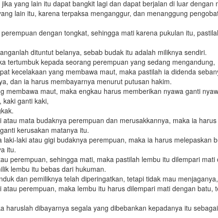
ka yang lain itu dapat bangkit lagi dan dapat berjalan di luar denga
 yang lain itu, karena terpaksa menganggur, dan menanggung pengoba
 perempuan dengan tongkat, sehingga mati karena pukulan itu, pastil
anganlah dituntut belanya, sebab budak itu adalah miliknya sendiri.
reka tertumbuk kepada seorang perempuan yang sedang mengandung,
apat kecelakaan yang membawa maut, maka pastilah ia didenda seban
ya, dan ia harus membayarnya menurut putusan hakim.
yang membawa maut, maka engkau harus memberikan nyawa ganti nyaw
 kaki ganti kaki,
gkak.
ki atau mata budaknya perempuan dan merusakkannya, maka ia harus
anti kerusakan matanya itu.
 laki-laki atau gigi budaknya perempuan, maka ia harus melepaskan b
 itu.
tau perempuan, sehingga mati, maka pastilah lembu itu dilempari mati
ilik lembu itu bebas dari hukuman.
anduk dan pemiliknya telah diperingatkan, tetapi tidak mau menjaganya,
i atau perempuan, maka lembu itu harus dilempari mati dengan batu, t
 haruslah dibayarnya segala yang dibebankan kepadanya itu sebagai