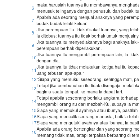
maka haruslah tuannya itu membawanya menghadap A
6
menusuk telinganya dengan penusuk, dan budak itu
Apabila ada seorang menjual anaknya yang perempu
7
budak-budak lelaki keluar.
Jika perempuan itu tidak disukai tuannya, yang tel
8
ia ditebus; tuannya itu tidak berhak untuk menjual
Jika tuannya itu menyediakannya bagi anaknya laki
9
perempuan berhak diperlakukan.
Jika tuannya itu mengambil perempuan lain, ia ti
10
dengan dia.
Jika tuannya itu tidak melakukan ketiga hal itu ke
11
uang tebusan apa-apa."
12
"Siapa yang memukul seseorang, sehingga mati, pas
Tetapi jika pembunuhan itu tidak disengaja, melai
13
bagimu suatu tempat, ke mana ia dapat lari.
Tetapi apabila seseorang berlaku angkara terhad
14
mengambil orang itu dari mezbah-Ku, supaya ia mat
15
Siapa yang memukul ayahnya atau ibunya, pastilah 
16
Siapa yang menculik seorang manusia, baik ia telah
17
Siapa yang mengutuki ayahnya atau ibunya, ia past
Apabila ada orang bertengkar dan yang seorang mem
18
memang tidak mati, tetapi terpaksa berbaring di temp